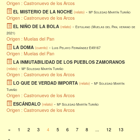
Origen : Castronuevo de los Arcos
EL MISTERIO DE LA NOCHE
-
(relato)
Mª Soledad Martín Turiño
Origen : Castronuevo de los Arcos
EL NIÑO DE LA BOLA
-
(relato)
Estulano (Muelas del Pan, verano de
2021)
Origen : Muelas del Pan
LA DOMA
-
(cuento)
Luis Pelayo Fernández E49167
Origen : Muelas del Pan
LA INMUTABILIDAD DE LOS PUEBLOS ZAMORANOS
-
(relato)
Mª Soledad Martín Turiño
Origen : Castronuevo de los Arcos
LO QUE DE VERDAD IMPORTA
-
(relato)
Mª Soledad Martín
Turiño
Origen : Castronuevo de los Arcos
ESCÁNDALO
-
(relato)
Mª Soledad Martín Turiño
Origen : Castronuevo de los Arcos
«
1
2
3
4
5
6
7
8
...
12
13
»