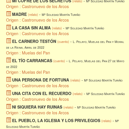
MI COFRE DE LOS SECRETOS
-
(relato)
Mª Soledad Martín Turiño
Origen : Castronuevo de los Arcos
MADRE
-
(relato)
Mª Soledad Martín Turiño
Origen : Castronuevo de los Arcos
LA CASA SIN ALMA
-
(relato)
Mª Soledad Martín Turiño
Origen : Castronuevo de los Arcos
EL CARNERO TESTÓN
-
(cuento)
L. Pelayo, Muelas del Pan y Moral
de la Reina, Abril de 2022
Origen : Muelas del Pan
EL TÍO CARRANCAS
-
(cuento)
L. Pelayo, Muelas del Pan 27 de Mayo
de 2022
Origen : Muelas del Pan
UNA PERSONA DE FORTUNA
-
(relato)
Mª Soledad Martín Turiño
Origen : Castronuevo de los Arcos
UNA CITA CON EL RECUERDO
-
(relato)
Mª Soledad Martín Turiño
Origen : Castronuevo de los Arcos
NI SIQUIERA HAY RUINAS
-
(relato)
Mª Soledad Martín Turiño
Origen : Castronuevo de los Arcos
EL PUEBLO, LA IGLESIA Y LOS PRIVILEGIOS
-
(relato)
Mª
Soledad Martín Turiño