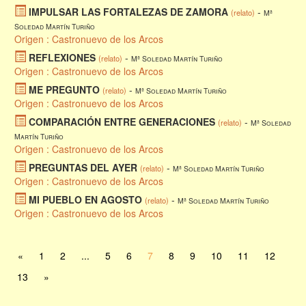
IMPULSAR LAS FORTALEZAS DE ZAMORA
-
(relato)
Mª
Soledad Martín Turiño
Origen : Castronuevo de los Arcos
REFLEXIONES
-
(relato)
Mª Soledad Martín Turiño
Origen : Castronuevo de los Arcos
ME PREGUNTO
-
(relato)
Mª Soledad Martín Turiño
Origen : Castronuevo de los Arcos
COMPARACIÓN ENTRE GENERACIONES
-
(relato)
Mª Soledad
Martín Turiño
Origen : Castronuevo de los Arcos
PREGUNTAS DEL AYER
-
(relato)
Mª Soledad Martín Turiño
Origen : Castronuevo de los Arcos
MI PUEBLO EN AGOSTO
-
(relato)
Mª Soledad Martín Turiño
Origen : Castronuevo de los Arcos
«
1
2
...
5
6
7
8
9
10
11
12
13
»