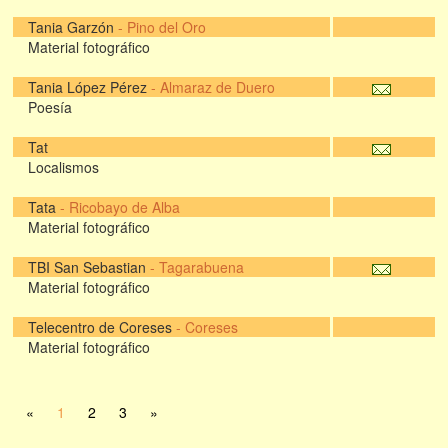
Tania Garzón
-
Pino del Oro
Material fotográfico
Tania López Pérez
-
Almaraz de Duero
Poesía
Tat
Localismos
Tata
-
Ricobayo de Alba
Material fotográfico
TBI San Sebastian
-
Tagarabuena
Material fotográfico
Telecentro de Coreses
-
Coreses
Material fotográfico
«
1
2
3
»