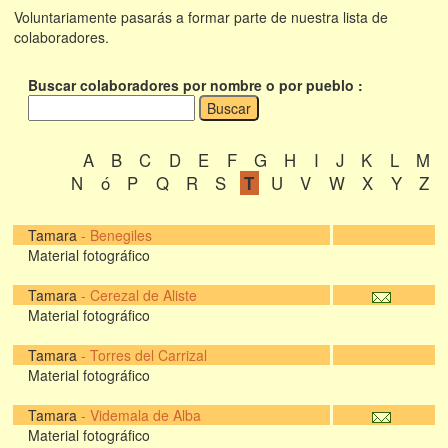
Voluntariamente pasarás a formar parte de nuestra lista de
colaboradores.
Buscar colaboradores por nombre o por pueblo :
A
B
C
D
E
F
G
H
I
J
K
L
M
N
ó
P
Q
R
S
T
U
V
W
X
Y
Z
Tamara
-
Benegiles
Material fotográfico
Tamara
-
Cerezal de Aliste
Material fotográfico
Tamara
-
Torres del Carrizal
Material fotográfico
Tamara
-
Videmala de Alba
Material fotográfico