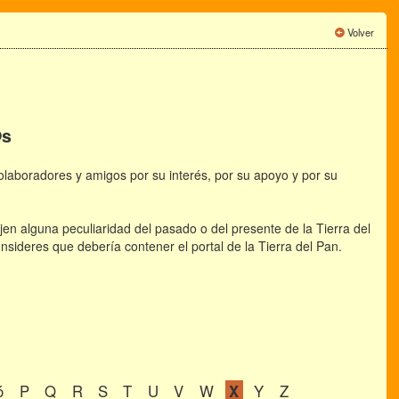
Volver
@s
aboradores y amigos por su interés, por su apoyo y por su
jen alguna peculiaridad del pasado o del presente de la Tierra del
nsideres que debería contener el portal de la Tierra del Pan.
ó
P
Q
R
S
T
U
V
W
X
Y
Z