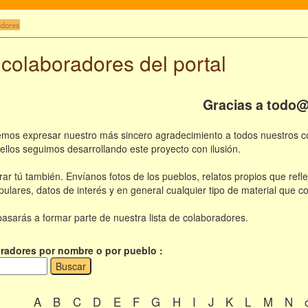
adores
 colaboradores del portal
Gracias a todo
mos expresar nuestro más sincero agradecimiento a todos nuestros col
ellos seguimos desarrollando este proyecto con ilusión.
ar tú también. Envíanos fotos de los pueblos, relatos propios que refle
ulares, datos de interés y en general cualquier tipo de material que co
asarás a formar parte de nuestra lista de colaboradores.
radores por nombre o por pueblo :
A
B
C
D
E
F
G
H
I
J
K
L
M
N