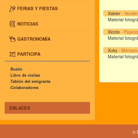
FERIAS Y FIESTAS
Xabier
-
Vezde
Material fotográ
NOTICIAS
Xicote
-
Pajare
Material fotográ
GASTRONOMÍA
Xuky
-
Montama
PARTICIPA
Material fotográ
·Buzón
·Libro de visitas
·Tablón del emigrante
·Colaboradores
ENLACES
© 