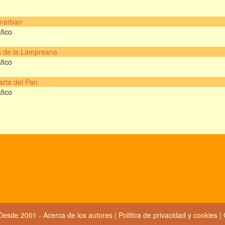
marban
fico
s de la Lampreana
fico
rta del Pan
fico
Desde 2001 -
Acerca de los autores
|
Politica de privacidad y cookies
|