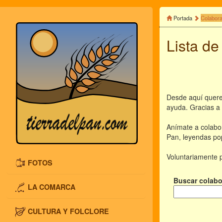
Portada
Colabor
Lista de
Desde aquí quere
ayuda. Gracias a 
Anímate a colabor
Pan, leyendas pop
Voluntariamente p
FOTOS
Buscar colabo
LA COMARCA
CULTURA Y FOLCLORE