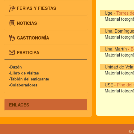
FERIAS Y FIESTAS
Uge
-
Torres de
Material fotográ
NOTICIAS
Unai Domíngu
Material fotográ
GASTRONOMÍA
Unai Martín
-
B
PARTICIPA
Material fotográ
Unidad de Vela
·Buzón
Material fotográ
·Libro de visitas
·Tablón del emigrante
USE
-
Pino del
·Colaboradores
Material fotográ
ENLACES
© 