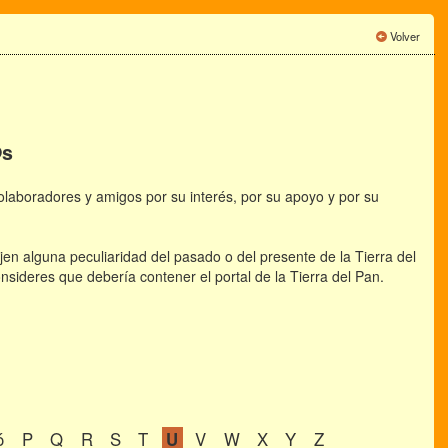
Volver
@s
aboradores y amigos por su interés, por su apoyo y por su
jen alguna peculiaridad del pasado o del presente de la Tierra del
nsideres que debería contener el portal de la Tierra del Pan.
ó
P
Q
R
S
T
U
V
W
X
Y
Z