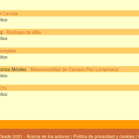
l Carrizal
fico
ez
-
Ricobayo de Alba
fico
enegiles
fico
torios Móviles
- Mancomunidad de Campos-Pan-Lampreana
fico
 Oro
fico
Desde 2001 -
Acerca de los autores
|
Politica de privacidad y cookies
|