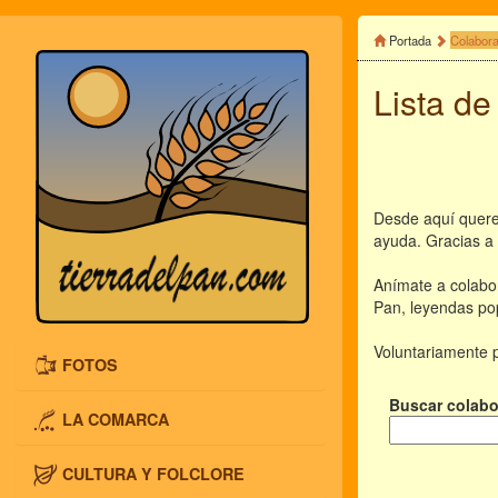
Portada
Colabor
Lista de
Desde aquí quere
ayuda. Gracias a 
Anímate a colabor
Pan, leyendas pop
Voluntariamente p
FOTOS
Buscar colabo
LA COMARCA
CULTURA Y FOLCLORE