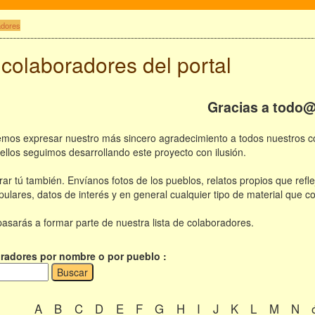
adores
 colaboradores del portal
Gracias a todo
mos expresar nuestro más sincero agradecimiento a todos nuestros col
ellos seguimos desarrollando este proyecto con ilusión.
ar tú también. Envíanos fotos de los pueblos, relatos propios que refle
ulares, datos de interés y en general cualquier tipo de material que co
asarás a formar parte de nuestra lista de colaboradores.
radores por nombre o por pueblo :
A
B
C
D
E
F
G
H
I
J
K
L
M
N