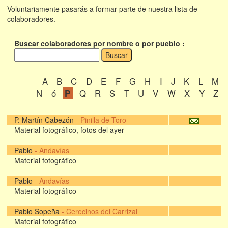
Voluntariamente pasarás a formar parte de nuestra lista de
colaboradores.
Buscar colaboradores por nombre o por pueblo :
A
B
C
D
E
F
G
H
I
J
K
L
M
N
ó
P
Q
R
S
T
U
V
W
X
Y
Z
P. Martín Cabezón
-
Pinilla de Toro
Material fotográfico, fotos del ayer
Pablo
-
Andavías
Material fotográfico
Pablo
-
Andavías
Material fotográfico
Pablo Sopeña
-
Cerecinos del Carrizal
Material fotográfico