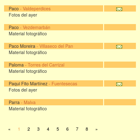
Paco
-
Valdeperdices
Fotos del ayer
Paco
-
Vezdemarbán
Material fotográfico
Paco Moreira
-
Villaseco del Pan
Material fotográfico
Paloma
-
Torres del Carrizal
Material fotográfico
Paqui Fito Martínez
-
Fuentesecas
Fotos del ayer
Parra
-
Malva
Material fotográfico
«
1
2
3
4
5
6
7
8
»