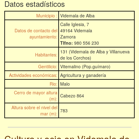
Datos estadísticos
Municipio :
Videmala de Alba
Calle Iglesia, 7
Datos de contacto del
49164 Videmala
ayuntamiento:
Zamora
Tlfno:
980 556 230
131 (Videmala de Alba y Villanueva
Habitantes:
de los Corchos)
Gentilicio:
Vitemalino (Pop.guímaro)
Actividades económicas:
Agricultura y ganadería
Rio:
Malo
Cerro de mayor altura
Cabezo 864
(m):
Altura sobre el nivel del
783
mar (m):
Cultura y ocio en Videmala de