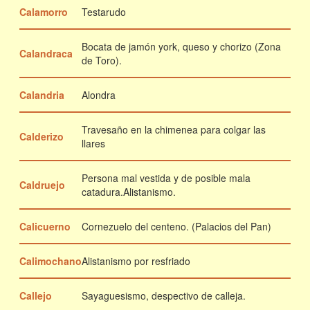
Calamorro
Testarudo
Bocata de jamón york, queso y chorizo (Zona
Calandraca
de Toro).
Calandria
Alondra
Travesaño en la chimenea para colgar las
Calderizo
llares
Persona mal vestida y de posible mala
Caldruejo
catadura.Alistanismo.
Calicuerno
Cornezuelo del centeno. (Palacios del Pan)
Calimochano
Alistanismo por resfriado
Callejo
Sayaguesismo, despectivo de calleja.