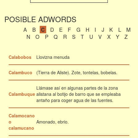
POSIBLE ADWORDS
A
B
C
D
E
F
G
H
I
J
K
L
M
N
O
P
Q
R
S
T
U
V
X
Y
Z
Calabobos
Llovizna menuda
Calambuco
(Tierra de Aliste). Zote, tontelas, bobelas.
Llámase así en algunas partes de la zona
Calambuque
alistana al botijo de barro que se empleaba
antaño para coger agua de las fuentes.
Calamocano
o
Amonado, ebrio.
calamucano