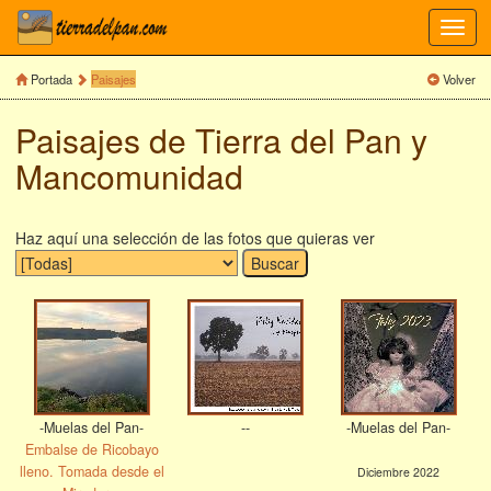
Toggl
navig
Portada
Paisajes
Volver
Paisajes de Tierra del Pan y
Mancomunidad
Haz aquí una selección de las fotos que quieras ver
-Muelas del Pan-
--
-Muelas del Pan-
Embalse de Ricobayo
lleno. Tomada desde el
Diciembre 2022