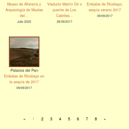
Museo de Alfarería y
Viaducto Martín Gil o
Embalse de Ricobayo,
Arqueología de Muelas
puente de Los
sequía verano 2017
del...
Cabriles...
09/09/2017
Julio 2020
26/09/2017
-Palacios del Pan-
Embalse de Ricobayo en
la sequía de 2017
09/09/2017
«
1
2
3
4
5
6
7
8
»