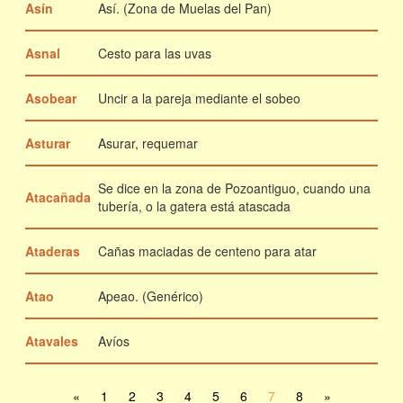
Asín
Así. (Zona de Muelas del Pan)
Asnal
Cesto para las uvas
Asobear
Uncir a la pareja mediante el sobeo
Asturar
Asurar, requemar
Se dice en la zona de Pozoantiguo, cuando una
Atacañada
tubería, o la gatera está atascada
Ataderas
Cañas maciadas de centeno para atar
Atao
Apeao. (Genérico)
Atavales
Avíos
«
1
2
3
4
5
6
7
8
»