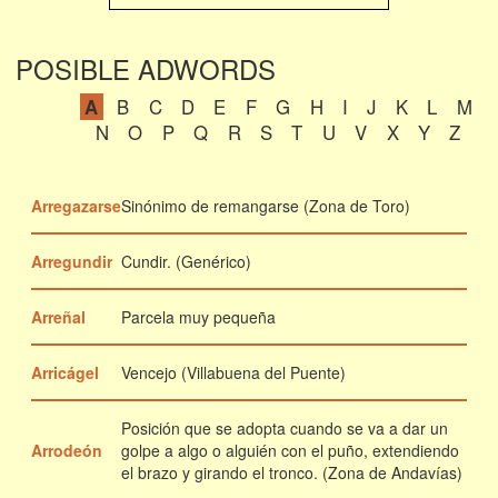
POSIBLE ADWORDS
A
B
C
D
E
F
G
H
I
J
K
L
M
N
O
P
Q
R
S
T
U
V
X
Y
Z
Arregazarse
Sinónimo de remangarse (Zona de Toro)
Arregundir
Cundir. (Genérico)
Arreñal
Parcela muy pequeña
Arricágel
Vencejo (Villabuena del Puente)
Posición que se adopta cuando se va a dar un
Arrodeón
golpe a algo o alguién con el puño, extendiendo
el brazo y girando el tronco. (Zona de Andavías)