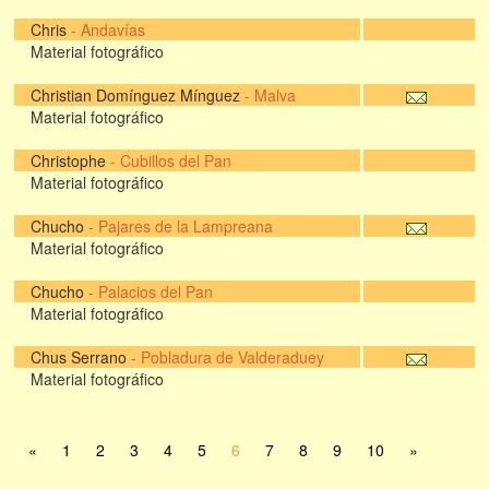
Chris
-
Andavías
Material fotográfico
Christian Domínguez Mínguez
-
Malva
Material fotográfico
Christophe
-
Cubillos del Pan
Material fotográfico
Chucho
-
Pajares de la Lampreana
Material fotográfico
Chucho
-
Palacios del Pan
Material fotográfico
Chus Serrano
-
Pobladura de Valderaduey
Material fotográfico
«
1
2
3
4
5
6
7
8
9
10
»