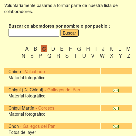
Voluntariamente pasarás a formar parte de nuestra lista de
colaboradores.
Buscar colaboradores por nombre o por pueblo :
A
B
C
D
E
F
G
H
I
J
K
L
M
N
ó
P
Q
R
S
T
U
V
W
X
Y
Z
Chimo
-
Valcabado
Material fotográfico
Chiqui (DJ Chiqui)
-
Gallegos del Pan
Material fotográfico
Chiqui Martín
-
Coreses
Material fotográfico
Chon
-
Gallegos del Pan
Fotos del ayer