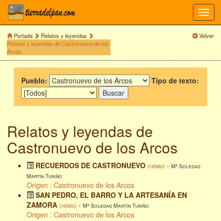
Toggl
navig
Portada
Relatos y leyendas
Volver
Relatos y leyendas de Castronuevo de los
Arcos
Pueblo:
Tipo de texto:
Relatos y leyendas de
Castronuevo de los Arcos
RECUERDOS DE CASTRONUEVO
-
(relato)
Mª Soledad
Martín Turiño
Origen : Castronuevo de los Arcos
SAN PEDRO, EL BARRO Y LA ARTESANÍA EN
ZAMORA
-
(relato)
Mª Soledad Martín Turiño
Origen : Castronuevo de los Arcos