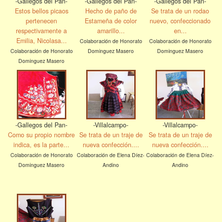
-Gallegos del Pan-
-Gallegos del Pan-
-Gallegos del Pan-
Estos bellos picaos
Hecho de paño de
Se trata de un rodao
pertenecen
Estameña de color
nuevo, confeccionado
respectivamente a
amarillo...
en...
Emilia, Nicolasa...
Colaboración de Honorato
Colaboración de Honorato
Colaboración de Honorato
Dominguez Masero
Dominguez Masero
Dominguez Masero
-Gallegos del Pan-
-Villalcampo-
-Villalcampo-
Como su propio nombre
Se trata de un traje de
Se trata de un traje de
indica, es la parte...
nueva confección....
nueva confección....
Colaboración de Honorato
Colaboración de Elena Díez-
Colaboración de Elena Díez-
Dominguez Masero
Andino
Andino