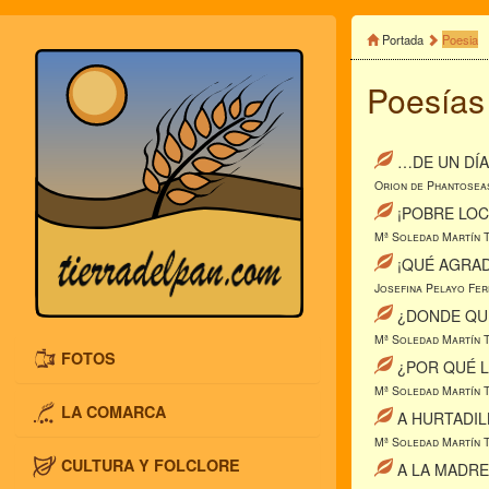
Portada
Poesia
Poesías 
…DE UN DÍ
Orion de Phantosea
¡POBRE LOC
Mª Soledad Martín 
¡QUÉ AGRAD
Josefina Pelayo Fer
¿DONDE QU
Mª Soledad Martín 
FOTOS
¿POR QUÉ 
Mª Soledad Martín 
LA COMARCA
A HURTADIL
Mª Soledad Martín 
CULTURA Y FOLCLORE
A LA MADRE