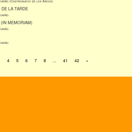
Turiño (Castronuevo de los Arcos)
 DE LA TARDE
Turiño
 (IN MEMORIAM)
Turiño
Turiño
3
4
5
6
7
8
...
41
42
»