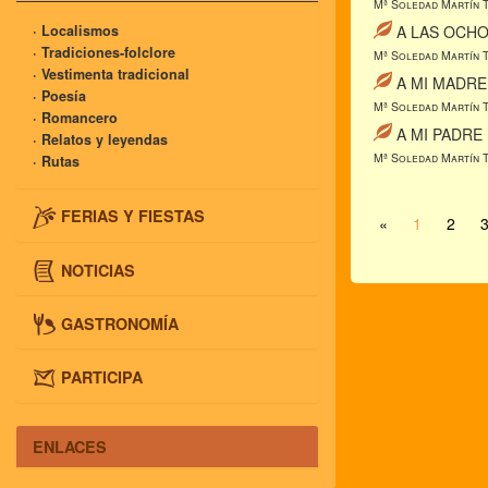
Mª Soledad Martín 
· Localismos
A LAS OCHO
· Tradiciones-folclore
Mª Soledad Martín 
· Vestimenta tradicional
A MI MADRE
· Poesía
Mª Soledad Martín 
· Romancero
A MI PADRE
· Relatos y leyendas
Mª Soledad Martín 
· Rutas
FERIAS Y FIESTAS
«
1
2
NOTICIAS
GASTRONOMÍA
PARTICIPA
ENLACES