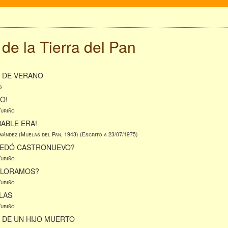
de la Tierra del Pan
A DE VERANO
s
O!
Turiño
ABLE ERA!
nández (Muelas del Pan, 1943) (Escrito a 23/07/1975)
EDÓ CASTRONUEVO?
Turiño
LLORAMOS?
Turiño
LAS
Turiño
 DE UN HIJO MUERTO