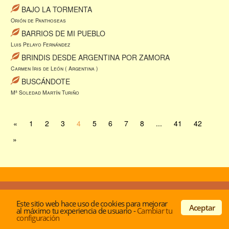
BAJO LA TORMENTA
Orión de Panthoseas
BARRIOS DE MI PUEBLO
Luis Pelayo Fernández
BRINDIS DESDE ARGENTINA POR ZAMORA
Carmen Iris de León ( Argentina )
BUSCÁNDOTE
Mª Soledad Martín Turiño
«
1
2
3
4
5
6
7
8
...
41
42
»
© Desde 2001 -
Acerca de los autores
|
Politica de
Este sitio web hace uso de cookies para mejorar
privacidad y cookies
|
Contactar
Aceptar
al máximo tu experiencia de usuario
-
Cambiar tu
configuración