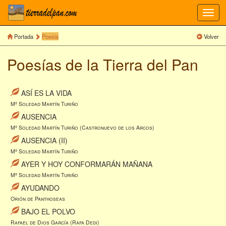
Toggl
navig
Portada
Poesia
Volver
Poesías de la Tierra del Pan
ASÍ ES LA VIDA
Mª Soledad Martín Turiño
AUSENCIA
Mª Soledad Martín Turiño (Castronuevo de los Arcos)
AUSENCIA (II)
Mª Soledad Martín Turiño
AYER Y HOY CONFORMARÁN MAÑANA
Mª Soledad Martín Turiño
AYUDANDO
Orión de Panthoseas
BAJO EL POLVO
Rafael de Dios García (Rafa Dedi)