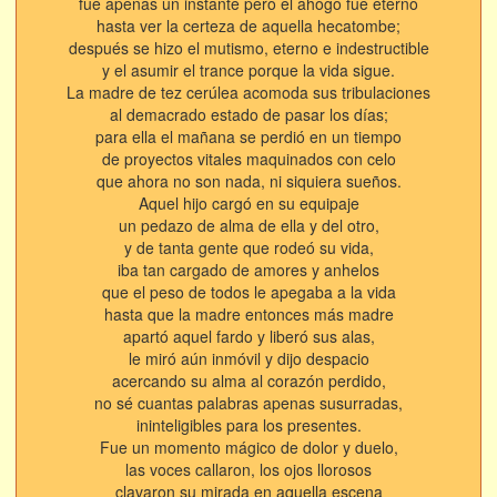
fue apenas un instante pero el ahogo fue eterno
hasta ver la certeza de aquella hecatombe;
después se hizo el mutismo, eterno e indestructible
y el asumir el trance porque la vida sigue.
La madre de tez cerúlea acomoda sus tribulaciones
al demacrado estado de pasar los días;
para ella el mañana se perdió en un tiempo
de proyectos vitales maquinados con celo
que ahora no son nada, ni siquiera sueños.
Aquel hijo cargó en su equipaje
un pedazo de alma de ella y del otro,
y de tanta gente que rodeó su vida,
iba tan cargado de amores y anhelos
que el peso de todos le apegaba a la vida
hasta que la madre entonces más madre
apartó aquel fardo y liberó sus alas,
le miró aún inmóvil y dijo despacio
acercando su alma al corazón perdido,
no sé cuantas palabras apenas susurradas,
ininteligibles para los presentes.
Fue un momento mágico de dolor y duelo,
las voces callaron, los ojos llorosos
clavaron su mirada en aquella escena