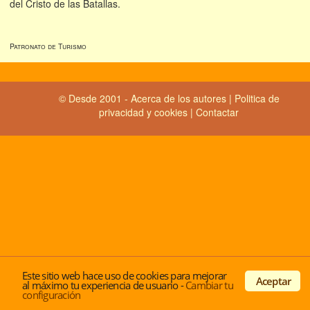
del Cristo de las Batallas.
Patronato de Turismo
© Desde 2001 -
Acerca de los autores
|
Politica de
privacidad y cookies
|
Contactar
Este sitio web hace uso de cookies para mejorar
Aceptar
al máximo tu experiencia de usuario
-
Cambiar tu
configuración