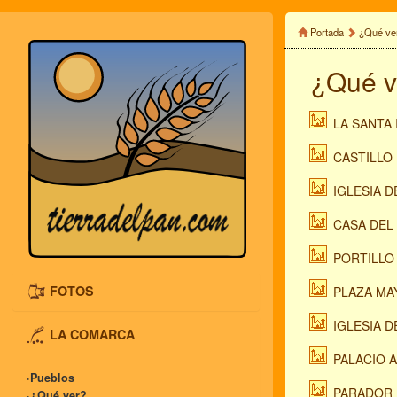
Portada
¿Qué ve
¿Qué v
LA SANTA
CASTILLO D
IGLESIA DE
CASA DEL 
PORTILLO D
FOTOS
PLAZA MA
IGLESIA 
LA COMARCA
PALACIO 
·Pueblos
PARADOR 
·¿Qué ver?