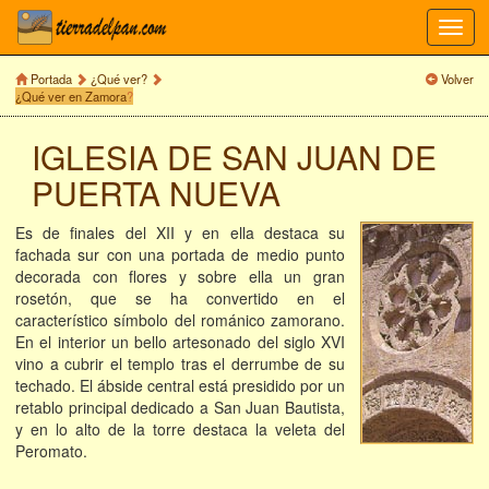
Toggl
navig
Portada
¿Qué ver?
Volver
¿Qué ver en Zamora
?
IGLESIA DE SAN JUAN DE
PUERTA NUEVA
Es de finales del XII y en ella destaca su
fachada sur con una portada de medio punto
decorada con flores y sobre ella un gran
rosetón, que se ha convertido en el
característico símbolo del románico zamorano.
En el interior un bello artesonado del siglo XVI
vino a cubrir el templo tras el derrumbe de su
techado. El ábside central está presidido por un
retablo principal dedicado a San Juan Bautista,
y en lo alto de la torre destaca la veleta del
Peromato.