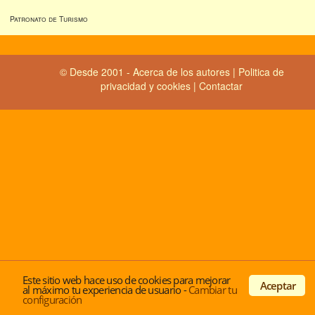
Patronato de Turismo
© Desde 2001 -
Acerca de los autores
|
Politica de
privacidad y cookies
|
Contactar
Este sitio web hace uso de cookies para mejorar
Aceptar
al máximo tu experiencia de usuario
-
Cambiar tu
configuración