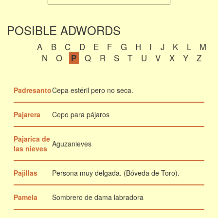
POSIBLE ADWORDS
A
B
C
D
E
F
G
H
I
J
K
L
M
N
O
P
Q
R
S
T
U
V
X
Y
Z
Padresanto
Cepa estéril pero no seca.
Pajarera
Cepo para pájaros
Pajarica de
Aguzanieves
las nieves
Pajillas
Persona muy delgada. (Bóveda de Toro).
Pamela
Sombrero de dama labradora