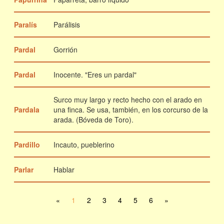
Paralís
Parálisis
Pardal
Gorrión
Pardal
Inocente. "Eres un pardal"
Surco muy largo y recto hecho con el arado en
Pardala
una finca. Se usa, también, en los corcurso de la
arada. (Bóveda de Toro).
Pardillo
Incauto, pueblerino
Parlar
Hablar
«
1
2
3
4
5
6
»