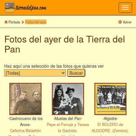
Toggl
navig
Portada
Fotos del ayer
Volver
Fotos del ayer de la Tierra del
Pan
Haz aquí una selección de las fotos que quieras ver
-Castronuevo de los
-Muelas del Pan-
-Algodre-
Arcos-
Pepe el Ferruje y Teresa
El BOLERO de
Ceferina Baladrón
la Gachela.
ALGODRE, (Zamora),