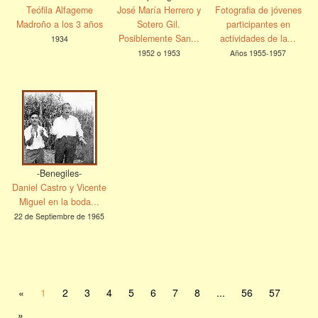
Teófila Alfageme
José María Herrero y
Fotografia de jóvenes
Madroño a los 3 años
Sotero Gil.
participantes en
Posiblemente San...
actividades de la...
1934
1952 o 1953
Años 1955-1957
-Benegiles-
Daniel Castro y Vicente
Miguel en la boda...
22 de Septiembre de 1965
«
1
2
3
4
5
6
7
8
...
56
57
»