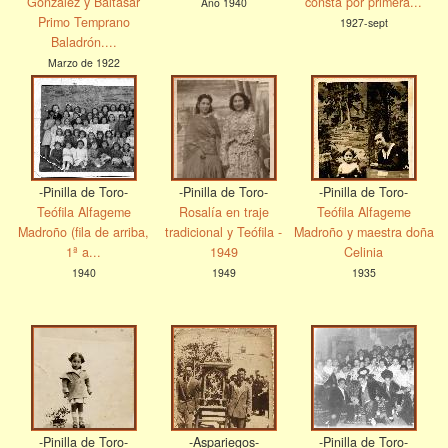
González y Baltasar
consta por primera...
Año 1940
Primo Temprano
1927-sept
Baladrón....
Marzo de 1922
-Pinilla de Toro-
-Pinilla de Toro-
-Pinilla de Toro-
Teófila Alfageme
Rosalía en traje
Teófila Alfageme
Madroño (fila de arriba,
tradicional y Teófila -
Madroño y maestra doña
1ª a...
1949
Celinia
1940
1949
1935
-Pinilla de Toro-
-Aspariegos-
-Pinilla de Toro-