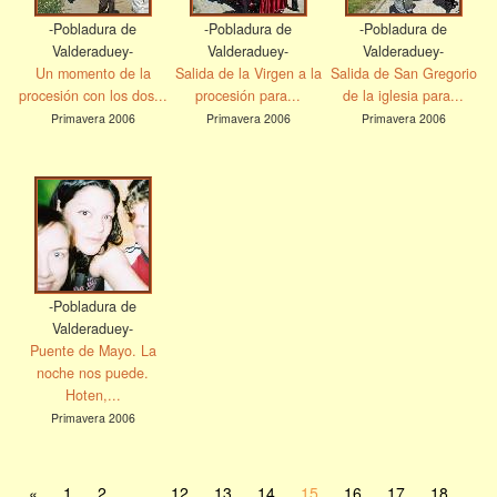
-Pobladura de
-Pobladura de
-Pobladura de
Valderaduey-
Valderaduey-
Valderaduey-
Un momento de la
Salida de la Virgen a la
Salida de San Gregorio
procesión con los dos...
procesión para...
de la iglesia para...
Primavera 2006
Primavera 2006
Primavera 2006
-Pobladura de
Valderaduey-
Puente de Mayo. La
noche nos puede.
Hoten,...
Primavera 2006
«
1
2
...
12
13
14
15
16
17
18