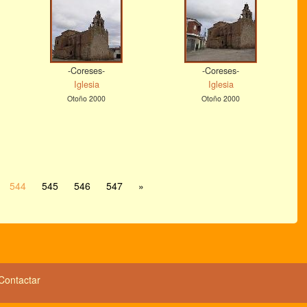
-Coreses-
-Coreses-
Iglesia
Iglesia
Otoño 2000
Otoño 2000
544
545
546
547
»
Contactar