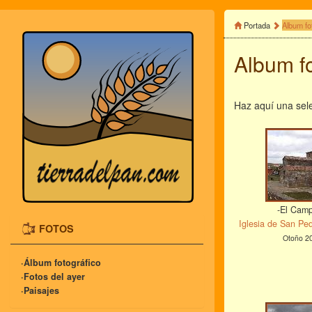
Portada
Album fo
Album fo
Haz aquí una sele
-El Campi
Iglesia de San Pe
FOTOS
Otoño 2
·Álbum fotográfico
·Fotos del ayer
·Paisajes