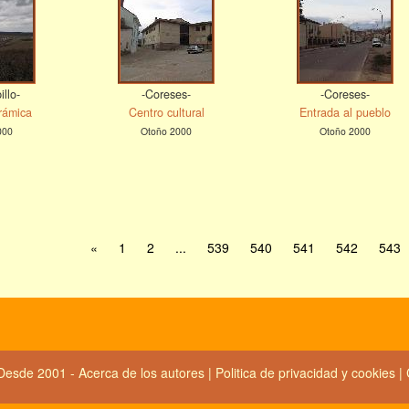
llo-
-Coreses-
-Coreses-
rámica
Centro cultural
Entrada al pueblo
000
Otoño 2000
Otoño 2000
«
1
2
...
539
540
541
542
543
Desde 2001 -
Acerca de los autores
|
Politica de privacidad y cookies
|