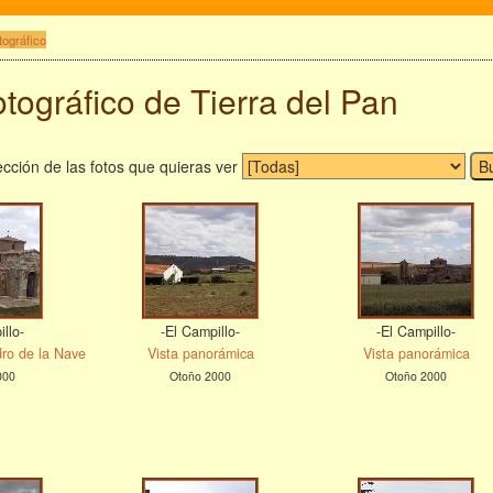
tográfico
tográfico de Tierra del Pan
cción de las fotos que quieras ver
llo-
-El Campillo-
-El Campillo-
dro de la Nave
Vista panorámica
Vista panorámica
000
Otoño 2000
Otoño 2000