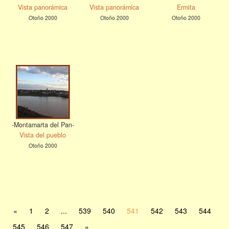
Vista panorámica
Vista panorámica
Ermita
Otoño 2000
Otoño 2000
Otoño 2000
-Montamarta del Pan-
Vista del pueblo
Otoño 2000
«
1
2
...
539
540
541
542
543
544
545
546
547
»