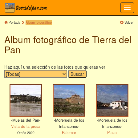
Toggl
navig
Portada
Album fotográfico
Volver
Album fotográfico de Tierra del
Pan
Haz aquí una selección de las fotos que quieras ver
-Muelas del Pan-
-Moreruela de los
-Moreruela de los
Vista de la presa
Infanzones-
Infanzones-
Palomar
Plaza
Otoño 2000