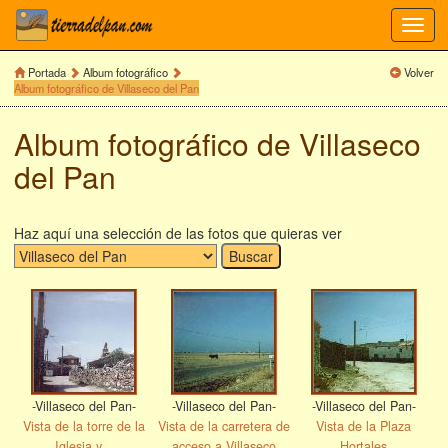
Toggl
navig
Portada
Album fotográfico
Volver
Album fotográfico de Villaseco del Pan
Album fotográfico de Villaseco
del Pan
Haz aquí una selección de las fotos que quieras ver
-Villaseco del Pan-
-Villaseco del Pan-
-Villaseco del Pan-
Vista de la torre de la
Vista de la carretera de
Vista de la Plaza
Iglesia y...
acceso a Villaseco
Hortales