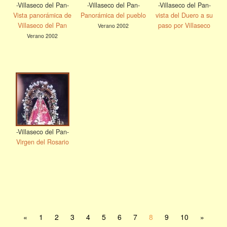
-Villaseco del Pan-
-Villaseco del Pan-
-Villaseco del Pan-
Vista panorámica de
Panorámica del pueblo
vista del Duero a su
Villaseco del Pan
paso por Villaseco
Verano 2002
Verano 2002
-Villaseco del Pan-
Virgen del Rosario
«
1
2
3
4
5
6
7
8
9
10
»