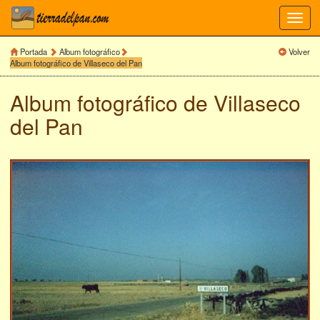
Toggl
navig
Portada
Album fotográfico
Volver
Album fotográfico de Villaseco del Pan
Album fotográfico de
Villaseco
del Pan