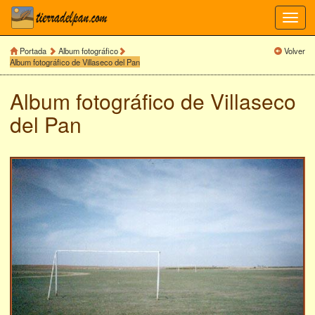
Toggl
navig
Portada
Album fotográfico
Volver
Album fotográfico de Villaseco del Pan
Album fotográfico de
Villaseco
del Pan