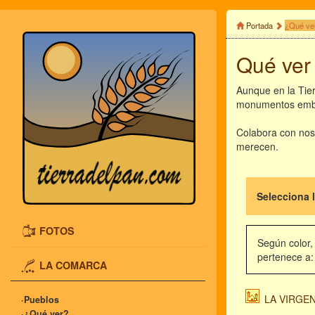
Portada
¿Qué ve
Qué ver 
Aunque en la Tier
monumentos emble
Colabora con nos
merecen.
Selecciona 
FOTOS
Según color,
pertenece a:
LA COMARCA
LA VIRGE
·Pueblos
·¿Qué ver?