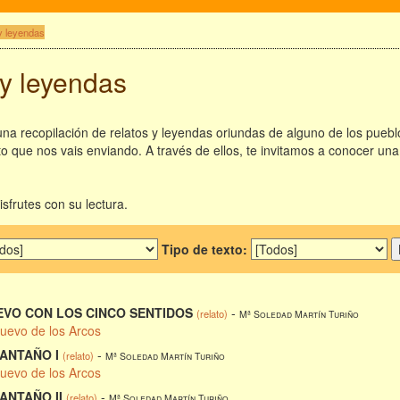
y leyendas
 y leyendas
a recopilación de relatos y leyendas oriundas de alguno de los pueblo
xto que nos vais enviando. A través de ellos, te invitamos a conocer un
frutes con su lectura.
Tipo de texto:
VO CON LOS CINCO SENTIDOS
-
(relato)
Mª Soledad Martín Turiño
nuevo de los Arcos
 ANTAÑO I
-
(relato)
Mª Soledad Martín Turiño
nuevo de los Arcos
 ANTAÑO II
-
(relato)
Mª Soledad Martín Turiño