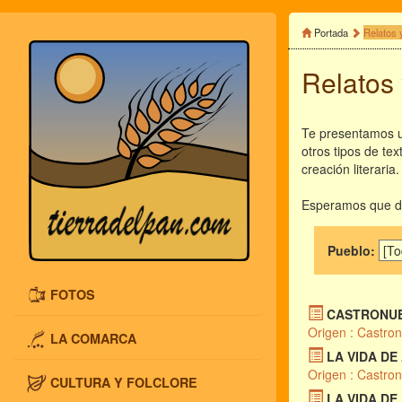
Portada
Relatos 
Relatos
Te presentamos un
otros tipos de te
creación literaria.
Esperamos que dis
Pueblo:
FOTOS
CASTRONUE
Origen : Castro
LA COMARCA
LA VIDA DE
Origen : Castro
CULTURA Y FOLCLORE
LA VIDA DE