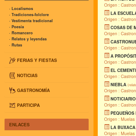
Origen : Castro
· Localismos
LA ESCUEL
· Tradiciones-folclore
Origen : Castro
· Vestimenta tradicional
· Poesía
COSAS DE 
· Romancero
Origen : Castro
· Relatos y leyendas
CASTRONUE
· Rutas
Origen : Castro
A PROPÓSI
FERIAS Y FIESTAS
Origen : Castro
EL CEMENT
NOTICIAS
Origen : Castro
NIEBLA
(relat
GASTRONOMÍA
Origen : Castro
NOTICIARI
Origen : Castro
PARTICIPA
PEQUEÑOS 
Origen : Muelas
ENLACES
LA BUXACA
Origen : Muelas