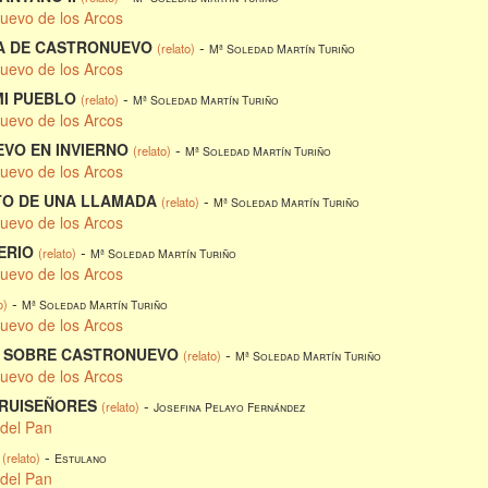
nuevo de los Arcos
A DE CASTRONUEVO
-
(relato)
Mª Soledad Martín Turiño
nuevo de los Arcos
MI PUEBLO
-
(relato)
Mª Soledad Martín Turiño
nuevo de los Arcos
VO EN INVIERNO
-
(relato)
Mª Soledad Martín Turiño
nuevo de los Arcos
TO DE UNA LLAMADA
-
(relato)
Mª Soledad Martín Turiño
nuevo de los Arcos
ERIO
-
(relato)
Mª Soledad Martín Turiño
nuevo de los Arcos
-
o)
Mª Soledad Martín Turiño
nuevo de los Arcos
O SOBRE CASTRONUEVO
-
(relato)
Mª Soledad Martín Turiño
nuevo de los Arcos
RUISEÑORES
-
(relato)
Josefina Pelayo Fernández
 del Pan
-
(relato)
Estulano
 del Pan