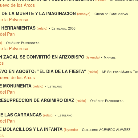
nuevo de los Arcos
 DE LA MUERTE Y LA IMAGINACIÓN
-
(ensayo)
Orión de Panthoseas
de la Polvorosa
E HERRAMIENTAS
-
(relato)
Estulano, 2006
 del Pan
-
o)
Orión de Panthoseas
de la Polvorosa
N ZAGAL SE CONVIRTIÓ EN ARZOBISPO
-
(leyenda)
Manuel
os
O EN AGOSTO: "EL DÍA DE LA FIESTA"
-
(relato)
Mª Soledad Martín Tu
nuevo de los Arcos
DE MONUMENTA
-
(relato)
Estulano
 del Pan
RESURRECCIÓN DE ARGIMIRO DÍAZ
-
(relato)
Orión de Panthoseas
DE LAS CARRANCAS
-
(relato)
Estulano
 del Pan
E MOLACILLOS Y LA INFANTA
-
(leyenda)
Guillermo ACEVEDO ÁLVAREZ
os