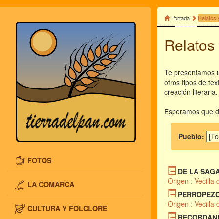
Portada
Relatos 
Relatos
Te presentamos un
otros tipos de te
creación literaria.
Esperamos que dis
Pueblo:
FOTOS
DE LA SAGA
Origen : Vecilla 
LA COMARCA
PERROPEZC
Origen : Vecilla 
CULTURA Y FOLCLORE
RECORDAND