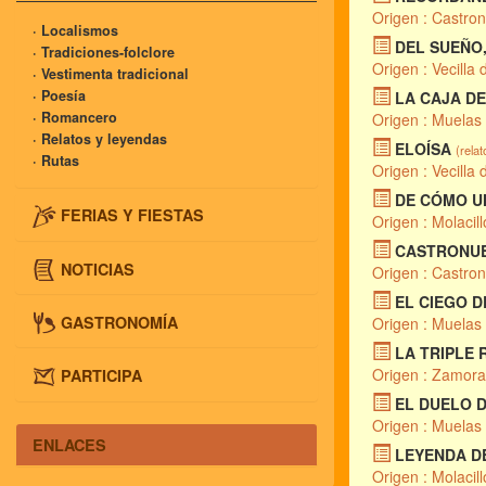
Origen : Castro
· Localismos
DEL SUEÑO,
· Tradiciones-folclore
Origen : Vecilla 
· Vestimenta tradicional
· Poesía
LA CAJA D
· Romancero
Origen : Muelas
· Relatos y leyendas
ELOÍSA
(relat
· Rutas
Origen : Vecilla 
DE CÓMO U
FERIAS Y FIESTAS
Origen : Molacill
CASTRONUEV
NOTICIAS
Origen : Castro
EL CIEGO 
GASTRONOMÍA
Origen : Muelas
LA TRIPLE 
Origen : Zamora
PARTICIPA
EL DUELO 
Origen : Muelas
ENLACES
LEYENDA D
Origen : Molacill