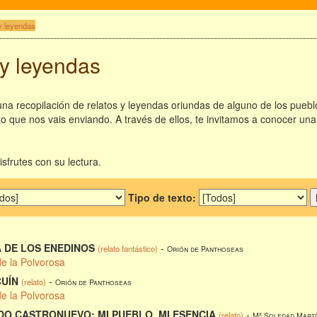
y leyendas
 y leyendas
a recopilación de relatos y leyendas oriundas de alguno de los pueblo
xto que nos vais enviando. A través de ellos, te invitamos a conocer un
frutes con su lectura.
Tipo de texto:
 DE LOS ENEDINOS
-
(relato fantástico)
Orión de Panthoseas
de la Polvorosa
UÍN
-
(relato)
Orión de Panthoseas
de la Polvorosa
O CASTRONUEVO: MI PUEBLO, MI ESENCIA
-
(relato)
Mª Soledad Martí