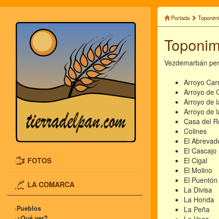
Portada
Toponim
Toponim
Vezdemarbán pert
Arroyo Car
Arroyo de 
Arroyo de l
Arroyo de 
Casa del R
Colines
El Abrevad
El Cascajo
FOTOS
El Cigal
El Molino
El Puentón
LA COMARCA
La Divisa
La Honda
·Pueblos
La Peña
·¿Qué ver?