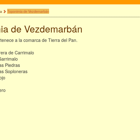
ia
Toponimia de Vezdemarbán
ia de Vezdemarbán
enece a la comarca de Tierra del Pan.
rera de Carrimalo
Garrimalo
as Piedras
las Soploneras
ojo
ero