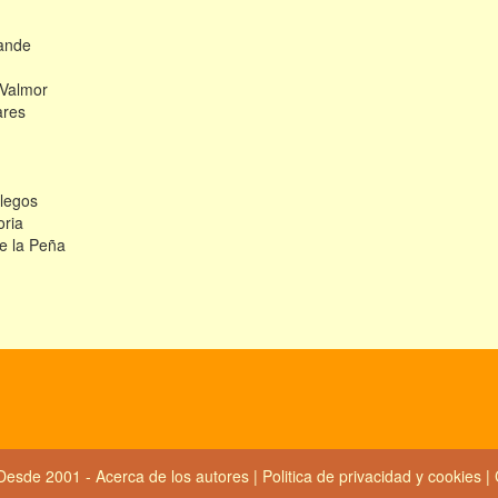
ande
 Valmor
ares
legos
oria
de la Peña
Desde 2001 -
Acerca de los autores
|
Politica de privacidad y cookies
|