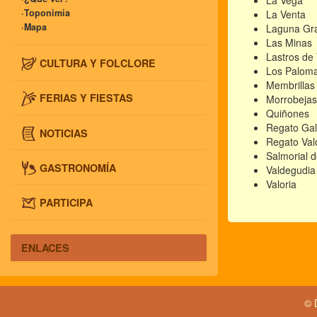
La Vega
·Toponimia
La Venta
·Mapa
Laguna Gr
Las Minas
Lastros de
CULTURA Y FOLCLORE
Los Palom
Membrillas
FERIAS Y FIESTAS
Morrobejas
Quiñones
Regato Gal
NOTICIAS
Regato Val
Salmorial 
GASTRONOMÍA
Valdegudia
Valoria
PARTICIPA
ENLACES
© 