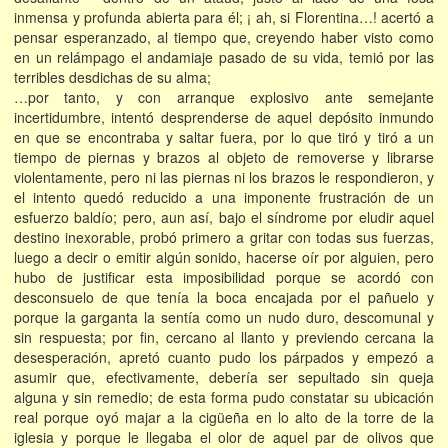
inmensa y profunda abierta para él; ¡ ah, si Florentina…! acertó a
pensar esperanzado, al tiempo que, creyendo haber visto como
en un relámpago el andamiaje pasado de su vida, temió por las
terribles desdichas de su alma;
…por tanto, y con arranque explosivo ante semejante
incertidumbre, intentó desprenderse de aquel depósito inmundo
en que se encontraba y saltar fuera, por lo que tiró y tiró a un
tiempo de piernas y brazos al objeto de removerse y librarse
violentamente, pero ni las piernas ni los brazos le respondieron, y
el intento quedó reducido a una imponente frustración de un
esfuerzo baldío; pero, aun así, bajo el síndrome por eludir aquel
destino inexorable, probó primero a gritar con todas sus fuerzas,
luego a decir o emitir algún sonido, hacerse oír por alguien, pero
hubo de justificar esta imposibilidad porque se acordó con
desconsuelo de que tenía la boca encajada por el pañuelo y
porque la garganta la sentía como un nudo duro, descomunal y
sin respuesta; por fin, cercano al llanto y previendo cercana la
desesperación, apretó cuanto pudo los párpados y empezó a
asumir que, efectivamente, debería ser sepultado sin queja
alguna y sin remedio; de esta forma pudo constatar su ubicación
real porque oyó majar a la cigüeña en lo alto de la torre de la
iglesia y porque le llegaba el olor de aquel par de olivos que