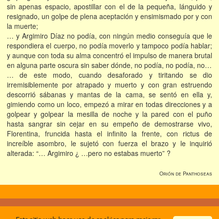
sin apenas espacio, apostillar con el de la pequeña, lánguido y
resignado, un golpe de plena aceptación y ensimismado por y con
la muerte;
… y Argimiro Díaz no podía, con ningún medio conseguía que le
respondiera el cuerpo, no podía moverlo y tampoco podía hablar;
y aunque con toda su alma concentró el impulso de manera brutal
en alguna parte oscura sin saber dónde, no podía, no podía, no…
… de este modo, cuando desaforado y tiritando se dio
irremisiblemente por atrapado y muerto y con gran estruendo
descorrió sábanas y mantas de la cama, se sentó en ella y,
gimiendo como un loco, empezó a mirar en todas direcciones y a
golpear y golpear la mesilla de noche y la pared con el puño
hasta sangrar sin cejar en su empeño de demostrarse vivo,
Florentina, fruncida hasta el infinito la frente, con rictus de
increíble asombro, le sujetó con fuerza el brazo y le inquirió
alterada: “… Argimiro ¿ …pero no estabas muerto” ?
Orión de Panthoseas
© Desde 2001 -
Acerca de los autores
|
Politica de