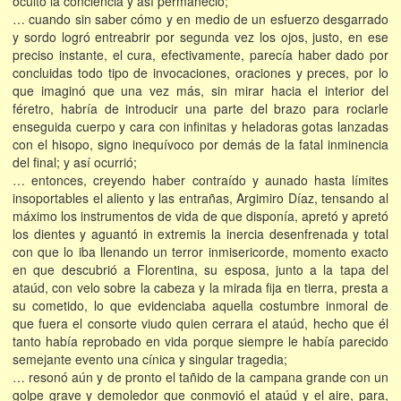
ocultó la conciencia y así permaneció;
… cuando sin saber cómo y en medio de un esfuerzo desgarrado
y sordo logró entreabrir por segunda vez los ojos, justo, en ese
preciso instante, el cura, efectivamente, parecía haber dado por
concluidas todo tipo de invocaciones, oraciones y preces, por lo
que imaginó que una vez más, sin mirar hacia el interior del
féretro, habría de introducir una parte del brazo para rociarle
enseguida cuerpo y cara con infinitas y heladoras gotas lanzadas
con el hisopo, signo inequívoco por demás de la fatal inminencia
del final; y así ocurrió;
… entonces, creyendo haber contraído y aunado hasta límites
insoportables el aliento y las entrañas, Argimiro Díaz, tensando al
máximo los instrumentos de vida de que disponía, apretó y apretó
los dientes y aguantó in extremis la inercia desenfrenada y total
con que lo iba llenando un terror inmisericorde, momento exacto
en que descubrió a Florentina, su esposa, junto a la tapa del
ataúd, con velo sobre la cabeza y la mirada fija en tierra, presta a
su cometido, lo que evidenciaba aquella costumbre inmoral de
que fuera el consorte viudo quien cerrara el ataúd, hecho que él
tanto había reprobado en vida porque siempre le había parecido
semejante evento una cínica y singular tragedia;
… resonó aún y de pronto el tañido de la campana grande con un
golpe grave y demoledor que conmovió el ataúd y el aire, para,