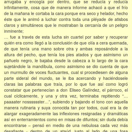
arrugaba y encogía por dentro, que se reducía y reducía
infinitamente, cosa que de manera informe achacó a que el frío
de la mañana le cortaba la cara porque era seco y helador, hecho
éste que le animó a luchar contra toda una pléyade de atisbos
claros y simultáneos que le mostraban la cercanía de un peligro
inminente;
… fue a través de esta lucha sin cuartel por saber y recuperar
quién era como llegó a la conclusión de que olía a cera quemada,
de que tenía una mano sobre otra y ambas reposándole a la
altura del pecho, que tenía los pies atados y que asimismo un
pañuelo negro, le bajaba desde la cabeza a lo largo de la cara
sujetándole la mandíbula, como asimismo se dio cuenta de que
un murmullo de voces fluctuantes, cual si procediesen de alguna
parte sideral del mundo, se le iba acercando y haciéndosele
claras las palabras que traía, por lo que fue así como logró
constatar que pertenecían a don Eliseo Galíndez, el párroco, el
cual cíclicamente, y una y otra vez, terminaba repitiendo “…
paaaater nosssssster…”, subiendo y bajando el tono con aquella
manera rutinaria y suya conocida tan por todos, cual era la de
alargar exageradamente las inflexiones resignadas y dramáticas
así en enterramientos como en misas de difuntos; sin duda debía
encontrarse – pensó en medio de una nebulosa cada vez más
desafiante - dentro de un ataúd, justo al lado de una fosa