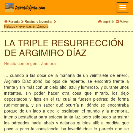
Toggl
navig
Portada
Relatos y leyendas
Imprimir
Volver
Relatos y leyendas en Zamora
LA TRIPLE RESURRECCIÓN
DE ARGIMIRO DÍAZ
Relato con origen : Zamora
… cuando a las doce de la mañana de un veintisiete de enero,
Argimiro Díaz abrió los ojos de repente, se encontró frente a
frente y sin más con un cielo alto, azul y luminoso, y durante unos
instantes, sin poder hacer otra cosa que mirarlo, los dejó
depositados y fijos en él tal cual si fuesen piedras; de forma
rudimentaria, y sin saber qué ocurría ni dónde se encontraba
porque de un lado a otro le oscilaban el mundo y la memoria,
intentó pestañear para sofocar tanta luz, pero sólo pudo arrastrar
los párpados hacia abajo y dejarlos quietos allí; a medida que
poco a poco la consciencia iba invadiéndole le pareció que se