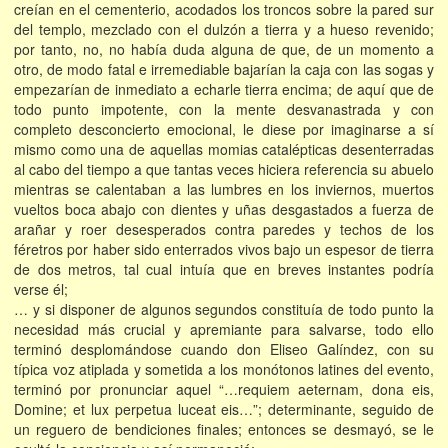
creían en el cementerio, acodados los troncos sobre la pared sur
del templo, mezclado con el dulzón a tierra y a hueso revenido;
por tanto, no, no había duda alguna de que, de un momento a
otro, de modo fatal e irremediable bajarían la caja con las sogas y
empezarían de inmediato a echarle tierra encima; de aquí que de
todo punto impotente, con la mente desvanastrada y con
completo desconcierto emocional, le diese por imaginarse a sí
mismo como una de aquellas momias catalépticas desenterradas
al cabo del tiempo a que tantas veces hiciera referencia su abuelo
mientras se calentaban a las lumbres en los inviernos, muertos
vueltos boca abajo con dientes y uñas desgastados a fuerza de
arañar y roer desesperados contra paredes y techos de los
féretros por haber sido enterrados vivos bajo un espesor de tierra
de dos metros, tal cual intuía que en breves instantes podría
verse él;
… y si disponer de algunos segundos constituía de todo punto la
necesidad más crucial y apremiante para salvarse, todo ello
terminó desplomándose cuando don Eliseo Galíndez, con su
típica voz atiplada y sometida a los monótonos latines del evento,
terminó por pronunciar aquel “…requiem aeternam, dona eis,
Domine; et lux perpetua luceat eis…”; determinante, seguido de
un reguero de bendiciones finales; entonces se desmayó, se le