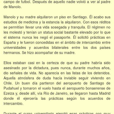
campo de futbol. Después de aquello nadie volvió a ver al padre
de Manolo.
Manolo y su madre alquilaron un piso en Santiago. Él acabo sus
estudios de medicina y la estancia la alquilaron. Con esos réditos
se permitían llevar una vida sosegada y tranquila. El régimen no
les molestó y tenían un status social bastante elevado por lo que
el sistema nunca les negó el pasaporte. Él solicitó prácticas en
España y le fueron concedidas en el ámbito de intercambio entre
universidades y acuerdos bilaterales entre los dos países
hermanos. Se hizo acompañar de su madre.
Ellos estaban casi en la certeza de que su padre habría sido
asesinado por la dictadura, pues nunca, durante muchos años,
dio señales de vida. No aparecía en las listas de los detenidos.
Aquella atmósfera de duda hacía inviable seguir viviendo en
Chile. Un buen día partieron del aeropuerto de Santiago de
Pudahuel y tomaron el vuelo hasta el aeropuerto bonaerense de
Ezeiza y, desde allí, vía Río de Janeiro, se llegaron hasta Madrid
donde él ejercería las prácticas según los acuerdos de
intercambio.
Durante el curso universitario ejercitó esas prácticas con muy