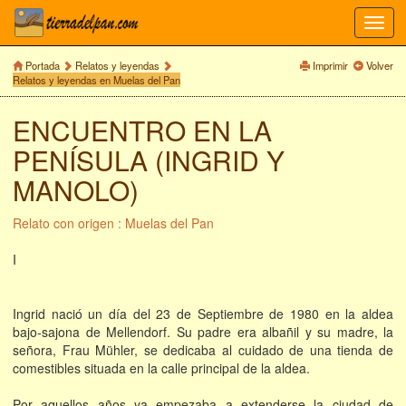
Toggl
navig
Portada
Relatos y leyendas
Imprimir
Volver
Relatos y leyendas en Muelas del Pan
ENCUENTRO EN LA
PENÍSULA (INGRID Y
MANOLO)
Relato con origen : Muelas del Pan
I
Ingrid nació un día del 23 de Septiembre de 1980 en la aldea
bajo-sajona de Mellendorf. Su padre era albañil y su madre, la
señora, Frau Mühler, se dedicaba al cuidado de una tienda de
comestibles situada en la calle principal de la aldea.
Por aquellos años ya empezaba a extenderse la ciudad de