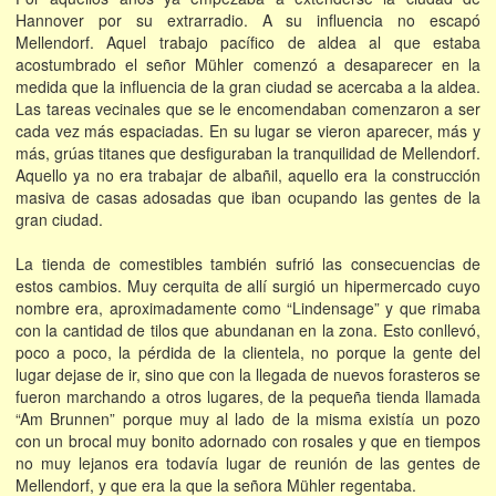
Hannover por su extrarradio. A su influencia no escapó
Mellendorf. Aquel trabajo pacífico de aldea al que estaba
acostumbrado el señor Mühler comenzó a desaparecer en la
medida que la influencia de la gran ciudad se acercaba a la aldea.
Las tareas vecinales que se le encomendaban comenzaron a ser
cada vez más espaciadas. En su lugar se vieron aparecer, más y
más, grúas titanes que desfiguraban la tranquilidad de Mellendorf.
Aquello ya no era trabajar de albañil, aquello era la construcción
masiva de casas adosadas que iban ocupando las gentes de la
gran ciudad.
La tienda de comestibles también sufrió las consecuencias de
estos cambios. Muy cerquita de allí surgió un hipermercado cuyo
nombre era, aproximadamente como “Lindensage” y que rimaba
con la cantidad de tilos que abundanan en la zona. Esto conllevó,
poco a poco, la pérdida de la clientela, no porque la gente del
lugar dejase de ir, sino que con la llegada de nuevos forasteros se
fueron marchando a otros lugares, de la pequeña tienda llamada
“Am Brunnen” porque muy al lado de la misma existía un pozo
con un brocal muy bonito adornado con rosales y que en tiempos
no muy lejanos era todavía lugar de reunión de las gentes de
Mellendorf, y que era la que la señora Mühler regentaba.