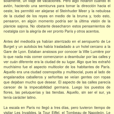
solamente, un viaje de vacaciones. Pero algo notaron cuando el
avión, haciendo una semicurva para tomar la dirección hacia el
oeste, les permitió ver alejarse el Steinhuder Meer y la nebulosa
de la ciudad de los reyes en medio de la bruma y, todo esto,
pensaron, en algún momento podría ser la última visión de la
planicie sajona. No obstante desecharon estos pensamientos de
nostalgia con la alegría de ver pronto París y otros acentos.
Antes del mediodía ya habían aterrizado en el aeropuerto de Le
Burget y un autobús les había trasladado a un hotel cercano a la
Gare de Lyon. Estaban ansiosos por conocer la Ville Lumière por
lo que nada más comer comenzaron a deambular por las calles y
ver cuán diferente era la ciudad de su lugar. Algo que les extrañó
muchísimo fue el aspecto multicolor de los habitantes de París.
Aquello era una ciudad cosmopolita y multisocial, pues al lado de
engalanados caballeros y señoritas se veían gentes con ropas
que dejaban mucho que desear. El aspecto de las calles parecía
carecer de la impecabilidad germana. Luego los puestos de
flores, las peluquerías y las tiendas. Aquello, sin ser el sur, ya
tenía carácter latino.
La escala en París no llegó a tres días, pero tuvieron tiempo de
visitar Les Invalides, la Tour Eiffel, el Tombeau de Napoleón, Le