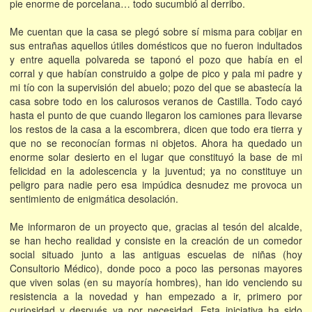
pie enorme de porcelana… todo sucumbió al derribo.
Me cuentan que la casa se plegó sobre sí misma para cobijar en
sus entrañas aquellos útiles domésticos que no fueron indultados
y entre aquella polvareda se taponó el pozo que había en el
corral y que habían construido a golpe de pico y pala mi padre y
mi tío con la supervisión del abuelo; pozo del que se abastecía la
casa sobre todo en los calurosos veranos de Castilla. Todo cayó
hasta el punto de que cuando llegaron los camiones para llevarse
los restos de la casa a la escombrera, dicen que todo era tierra y
que no se reconocían formas ni objetos. Ahora ha quedado un
enorme solar desierto en el lugar que constituyó la base de mi
felicidad en la adolescencia y la juventud; ya no constituye un
peligro para nadie pero esa impúdica desnudez me provoca un
sentimiento de enigmática desolación.
Me informaron de un proyecto que, gracias al tesón del alcalde,
se han hecho realidad y consiste en la creación de un comedor
social situado junto a las antiguas escuelas de niñas (hoy
Consultorio Médico), donde poco a poco las personas mayores
que viven solas (en su mayoría hombres), han ido venciendo su
resistencia a la novedad y han empezado a ir, primero por
curiosidad y después ya por necesidad. Esta iniciativa ha sido