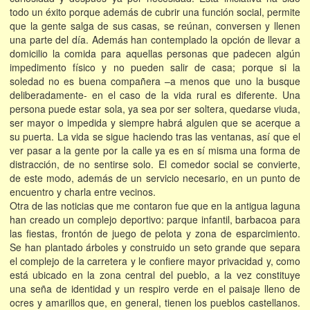
todo un éxito porque además de cubrir una función social, permite
que la gente salga de sus casas, se reúnan, conversen y llenen
una parte del día. Además han contemplado la opción de llevar a
domicilio la comida para aquellas personas que padecen algún
impedimento físico y no pueden salir de casa; porque si la
soledad no es buena compañera –a menos que uno la busque
deliberadamente- en el caso de la vida rural es diferente. Una
persona puede estar sola, ya sea por ser soltera, quedarse viuda,
ser mayor o impedida y siempre habrá alguien que se acerque a
su puerta. La vida se sigue haciendo tras las ventanas, así que el
ver pasar a la gente por la calle ya es en sí misma una forma de
distracción, de no sentirse solo. El comedor social se convierte,
de este modo, además de un servicio necesario, en un punto de
encuentro y charla entre vecinos.
Otra de las noticias que me contaron fue que en la antigua laguna
han creado un complejo deportivo: parque infantil, barbacoa para
las fiestas, frontón de juego de pelota y zona de esparcimiento.
Se han plantado árboles y construido un seto grande que separa
el complejo de la carretera y le confiere mayor privacidad y, como
está ubicado en la zona central del pueblo, a la vez constituye
una seña de identidad y un respiro verde en el paisaje lleno de
ocres y amarillos que, en general, tienen los pueblos castellanos.