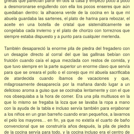
grietas que parecían partir en dos la casa y empezó poco a poco
a desmoronarse engullendo con ella los pocos enseres que aún
quedaban dentro: la alhacena verde de la cocina en la que mi
abuela guardaba las sartenes, el plato de harina para rebozar, el
aceite en una botella de cristal que sistemáticamente se
congelaba cada invierno y el plato de chorizo con torreznos que
siempre estaba dispuesto y a punto para cualquier merienda.
También desapareció la enorme pila de piedra del fregadero con
un desagüe directo al corral del que las gallinas bebían con
fruición cuando caía el agua mezclada con restos de comida, y
que tuvo siempre en la parte superior un enorme clavo que servía
para que se oreara el pollo o el conejo que mi abuela sacrificaba
de atardecida cuando íbamos de vacaciones y que,
milagrosamente desaparecía por la mañana dando lugar a un
delicioso aroma a guiso que se cocinaba lentamente y con el que
nos obsequiaba a la hora de comer. Era una pila multiusos en la
que lo mismo se fregaba la loza que se lavaba la ropa a mano
con la ayuda de la tabla e incluso servía también para enjabonar
a los niños en un gran barreño cuando eran pequeños, a lavarnos
el pelo los mayores… en fin, ya que no existía el cuarto de baño
convencional que se construiría años después, la pila de piedra
de la cocina servía para todo, y la cocina incluso era el centro de