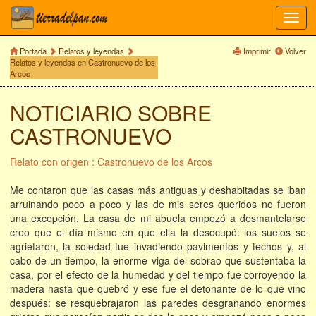
Toggl
navig
Portada
Relatos y leyendas
Imprimir
Volver
Relatos y leyendas en Castronuevo de los
Arcos
NOTICIARIO SOBRE
CASTRONUEVO
Relato con origen : Castronuevo de los Arcos
Me contaron que las casas más antiguas y deshabitadas se iban
arruinando poco a poco y las de mis seres queridos no fueron
una excepción. La casa de mi abuela empezó a desmantelarse
creo que el día mismo en que ella la desocupó: los suelos se
agrietaron, la soledad fue invadiendo pavimentos y techos y, al
cabo de un tiempo, la enorme viga del sobrao que sustentaba la
casa, por el efecto de la humedad y del tiempo fue corroyendo la
madera hasta que quebró y ese fue el detonante de lo que vino
después: se resquebrajaron las paredes desgranando enormes