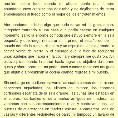
reunión, sobre todo cuando mi abuelo ponía una lumbre
abundante cuyo crepitar nos deleitaba y no dejábamos de mirar
embelesados al fuego como el mejor de los entretenimientos.
Afortunadamente hubo algo que pudo salvar mi tío gracias a su
intrepidez entrando a una casa que podía caerse en cualquier
momento: salvó la enorme cómoda que estuvo siempre en la sala
pequeña y que luego restauraría mi primo, el escaño donde mi
abuelo dormía la siesta, el locero y un espejo de la sala grande, la
cocina verde de hierro, y el encargo que le hice de recuperar
unos azulejos que había en la cocina y siempre me gustaron. Allí
estuvo piqueteando la pared hasta lograr su objetivo de darme
gusto y ahora obran en mi poder unos cuantos mosaicos antiguos
que algún día presidirán la cocina cuando regrese a mi pueblo.
Sin embargo no pudieron salvarse las cuatro camas de hierro con
cabeceros niquelados, los sillones de mimbre, los enormes
cortinones escarlata de la sala grande, las cunas que estaban en
el sobrao, los baúles o los armarios antiguos de madera, las
ventanas con sus correspondientes rejas y contraventanas, las
puertas de cuarterones en madera oscura, la cantarera llena de
vasijas y diferentes recipientes de barro, ni tampoco un lavabo de