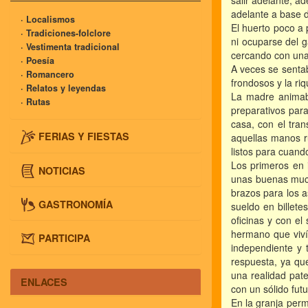
salir adelante, a
adelante a base d
· Localismos
El huerto poco a 
· Tradiciones-folclore
ni ocuparse del 
· Vestimenta tradicional
cercando con una
· Poesía
A veces se sentab
· Romancero
frondosos y la riq
· Relatos y leyendas
La madre animaba
· Rutas
preparativos para
casa, con el tra
FERIAS Y FIESTAS
aquellas manos r
listos para cuand
Los primeros en 
NOTICIAS
unas buenas much
brazos para los a
GASTRONOMÍA
sueldo en billete
oficinas y con e
hermano que viví
PARTICIPA
independiente y 
respuesta, ya qu
una realidad pat
ENLACES
con un sólido futu
En la granja per