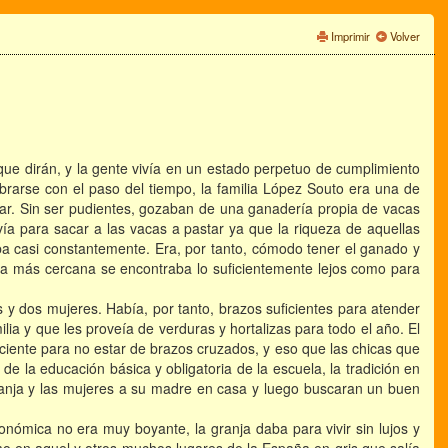
Imprimir
Volver
ue dirán, y la gente vivía en un estado perpetuo de cumplimiento
brarse con el paso del tiempo, la familia López Souto era una de
jar. Sin ser pudientes, gozaban de una ganadería propia de vacas
vía para sacar a las vacas a pastar ya que la riqueza de aquellas
erba casi constantemente. Era, por tanto, cómodo tener el ganado y
asa más cercana se encontraba lo suficientemente lejos como para
s y dos mujeres. Había, por tanto, brazos suficientes para atender
ia y que les proveía de verduras y hortalizas para todo el año. El
iciente para no estar de brazos cruzados, y eso que las chicas que
 la educación básica y obligatoria de la escuela, la tradición en
granja y las mujeres a su madre en casa y luego buscaran un buen
conómica no era muy boyante, la granja daba para vivir sin lujos y