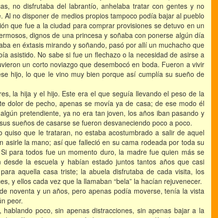
s, no disfrutaba del labrantío, anhelaba tratar con gentes y no
ie. Al no disponer de medios propios tampoco podía bajar al pueblo
ión que fue a la ciudad para comprar provisiones se detuvo en un
n hermosos, dignos de una princesa y soñaba con ponerse algún día
aba en éxtasis mirando y soñando, pasó por allí un muchacho que
a asistido. No sabe si fue un flechazo o la necesidad de asirse a
ntuvieron un corto noviazgo que desembocó en boda. Fueron a vivir
ese hijo, lo que le vino muy bien porque así cumplía su sueño de
, la hija y el hijo. Este era el que seguía llevando el peso de la
erte dolor de pecho, apenas se movía ya de casa; de ese modo él
algún pretendiente, ya no era tan joven, los años iban pasando y
l sus sueños de casarse se fueron desvaneciendo poco a poco.
 quiso que le trataran, no estaba acostumbrado a salir de aquel
en asirle la mano; así que falleció en su cama rodeada por toda su
r. Si para todos fue un momento duro, la madre fue quien más se
an desde la escuela y habían estado juntos tantos años que casi
para aquella casa triste; la abuela disfrutaba de cada visita, los
es, y ellos cada vez que la llamaban “bela” la hacían rejuvenecer.
d de noventa y un años, pero apenas podía moverse, tenía la vista
ún peor.
 hablando poco, sin apenas distracciones, sin apenas bajar a la