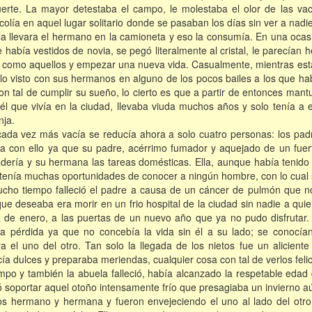
uerte. La mayor detestaba el campo, le molestaba el olor de las vaca
olía en aquel lugar solitario donde se pasaban los días sin ver a nad
la llevara el hermano en la camioneta y eso la consumía. En una ocas
había vestidos de novia, se pegó literalmente al cristal, le parecía
o como aquellos y empezar una nueva vida. Casualmente, mientras est
o visto con sus hermanos en alguno de los pocos bailes a los que habí
on tal de cumplir su sueño, lo cierto es que a partir de entonces ma
él que vivía en la ciudad, llevaba viuda muchos años y solo tenía a 
nja.
cada vez más vacía se reducía ahora a solo cuatro personas: los padres
aba con ello ya que su padre, acérrimo fumador y aquejado de un fu
dería y su hermana las tareas domésticas. Ella, aunque había tenido 
o tenía muchas oportunidades de conocer a ningún hombre, con lo cua
cho tiempo falleció el padre a causa de un cáncer de pulmón que no
 que deseaba era morir en un frio hospital de la ciudad sin nadie a qui
día de enero, a las puertas de un nuevo año que ya no pudo disfruta
lla pérdida ya que no concebía la vida sin él a su lado; se conocí
 el uno del otro. Tan solo la llegada de los nietos fue un aliciente 
cía dulces y preparaba meriendas, cualquier cosa con tal de verlos felic
empo y también la abuela falleció, había alcanzado la respetable eda
ó soportar aquel otoño intensamente frío que presagiaba un invierno a
s hermano y hermana y fueron envejeciendo el uno al lado del otro,