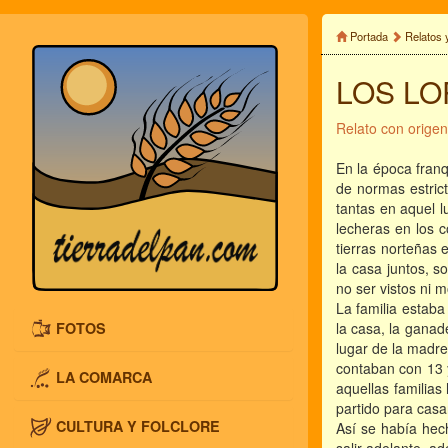
Portada
Relatos 
LOS LO
Relato con origen
En la época franq
de normas estrict
tantas en aquel l
lecheras en los c
tierras norteñas 
la casa juntos, 
no ser vistos ni m
La familia estaba
FOTOS
la casa, la ganad
lugar de la madre
contaban con 13 y
LA COMARCA
aquellas familias
partido para casa
CULTURA Y FOLCLORE
Así se había hech