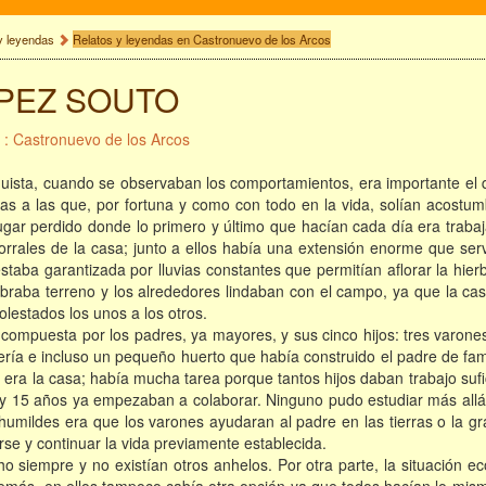
y leyendas
Relatos y leyendas en Castronuevo de los Arcos
PEZ SOUTO
 : Castronuevo de los Arcos
uista, cuando se observaban los comportamientos, era importante el q
as a las que, por fortuna y como con todo en la vida, solían acostum
ugar perdido donde lo primero y último que hacían cada día era traba
orrales de la casa; junto a ellos había una extensión enorme que ser
estaba garantizada por lluvias constantes que permitían aflorar la hi
sobraba terreno y los alrededores lindaban con el campo, ya que la c
olestados los unos a los otros.
 compuesta por los padres, ya mayores, y sus cinco hijos: tres varone
ería e incluso un pequeño huerto que había construido el padre de famil
 era la casa; había mucha tarea porque tantos hijos daban trabajo suf
 15 años ya empezaban a colaborar. Ninguno pudo estudiar más allá de
 humildes era que los varones ayudaran al padre en las tierras o la 
rse y continuar la vida previamente establecida.
o siempre y no existían otros anhelos. Por otra parte, la situación e