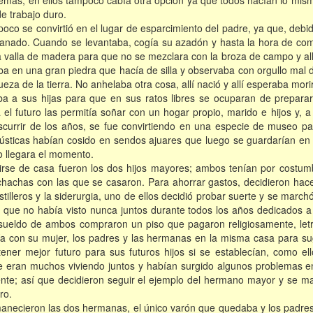
demás, en ellos tampoco cabía otra opción ya que todos hacían lo mis
e trabajo duro.
poco se convirtió en el lugar de esparcimiento del padre, ya que, debi
ganado. Cuando se levantaba, cogía su azadón y hasta la hora de com
 valla de madera para que no se mezclara con la broza de campo y all
a en una gran piedra que hacía de silla y observaba con orgullo mal d
ueza de la tierra. No anhelaba otra cosa, allí nació y allí esperaba morir
 a sus hijas para que en sus ratos libres se ocuparan de prepara
 el futuro las permitía soñar con un hogar propio, marido e hijos y, 
nscurrir de los años, se fue convirtiendo en una especie de museo pa
ústicas habían cosido en sendos ajuares que luego se guardarían en
o llegara el momento.
irse de casa fueron los dos hijos mayores; ambos tenían por costumb
achas con las que se casaron. Para ahorrar gastos, decidieron hace
stilleros y la siderurgia, uno de ellos decidió probar suerte y se march
s que no había visto nunca juntos durante todos los años dedicados a
l sueldo de ambos compraron un piso que pagaron religiosamente, letr
a con su mujer, los padres y las hermanas en la misma casa para suge
tener mejor futuro para sus futuros hijos si se establecían, como el
e eran muchos viviendo juntos y habían surgido algunos problemas e
ente; así que decidieron seguir el ejemplo del hermano mayor y se ma
ro.
manecieron las dos hermanas, el único varón que quedaba y los padre