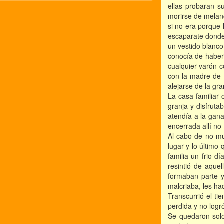
ellas probaran s
morirse de melanc
si no era porque 
escaparate donde 
un vestido blanc
conocía de haberl
cualquier varón c
con la madre de 
alejarse de la gra
La casa familiar 
granja y disfrut
atendía a la gana
encerrada allí n
Al cabo de no mu
lugar y lo último
familia un frio 
resintió de aque
formaban parte ya
malcriaba, les ha
Transcurrió el ti
perdida y no logr
Se quedaron solo