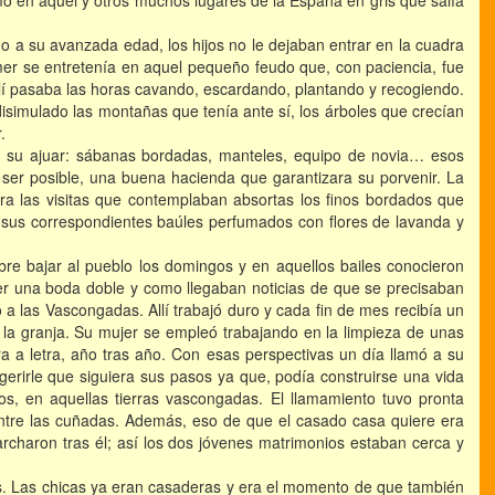
mo en aquel y otros muchos lugares de la España en gris que salía
do a su avanzada edad, los hijos no le dejaban entrar en la cuadra
er se entretenía en aquel pequeño feudo que, con paciencia, fue
í pasaba las horas cavando, escardando, plantando y recogiendo.
isimulado las montañas que tenía ante sí, los árboles que crecían
.
r su ajuar: sábanas bordadas, manteles, equipo de novia… esos
a ser posible, una buena hacienda que garantizara su porvenir. La
ra las visitas que contemplaban absortas los finos bordados que
 sus correspondientes baúles perfumados con flores de lavanda y
re bajar al pueblo los domingos y en aquellos bailes conocieron
r una boda doble y como llegaban noticias de que se precisaban
ó a las Vascongadas. Allí trabajó duro y cada fin de mes recibía un
 la granja. Su mujer se empleó trabajando en la limpieza de unas
a a letra, año tras año. Con esas perspectivas un día llamó a su
rirle que siguiera sus pasos ya que, podía construirse una vida
los, en aquellas tierras vascongadas. El llamamiento tuvo pronta
ntre las cuñadas. Además, eso de que el casado casa quiere era
rcharon tras él; así los dos jóvenes matrimonios estaban cerca y
s. Las chicas ya eran casaderas y era el momento de que también