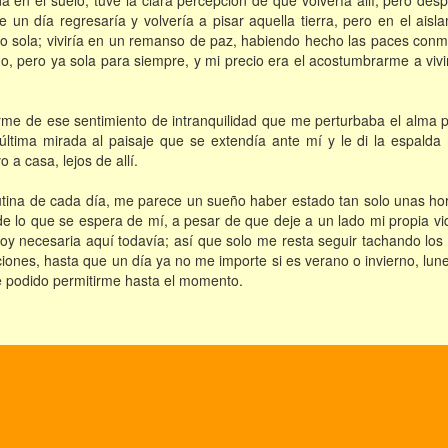
a en el suelo, tuve la clara percepción de que volvería allí, pero de
 un día regresaría y volvería a pisar aquella tierra, pero en el ais
ro sola; viviría en un remanso de paz, habiendo hecho las paces conm
, pero ya sola para siempre, y mi precio era el acostumbrarme a vi
me de ese sentimiento de intranquilidad que me perturbaba el alma pe
 última mirada al paisaje que se extendía ante mí y le di la espal
 a casa, lejos de allí.
utina de cada día, me parece un sueño haber estado tan solo unas hor
de lo que se espera de mí, a pesar de que deje a un lado mi propia vi
soy necesaria aquí todavía; así que solo me resta seguir tachando lo
ciones, hasta que un día ya no me importe si es verano o invierno, lu
e podido permitirme hasta el momento.