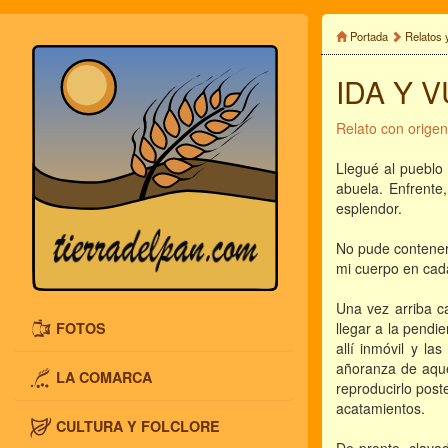
Portada
Relatos 
IDA Y 
Relato con origen
Llegué al pueblo
abuela. Enfrente
esplendor.
No pude contener 
mi cuerpo en cad
Una vez arriba ca
FOTOS
llegar a la pendi
allí inmóvil y l
añoranza de aque
LA COMARCA
reproducirlo post
acatamientos.
CULTURA Y FOLCLORE