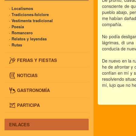
De pronto, clavad
consciente de que
· Localismos
pueblo abajo, pe
· Tradiciones-folclore
me habían dañado
· Vestimenta tradicional
compañía.
· Poesía
· Romancero
No podía desligar
· Relatos y leyendas
lágrimas, di una
· Rutas
conducía de nuevo
FERIAS Y FIESTAS
De nuevo en la r
he de afrontar y 
confían en mí y 
NOTICIAS
resolviendo situa
mí, lujo que no h
GASTRONOMÍA
PARTICIPA
ENLACES