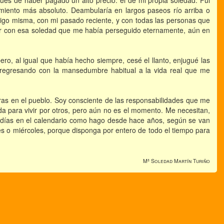
spués de haber pagado un alto precio: el de mi propia soledad. Fui
lamiento más absoluto. Deambularía en largos paseos río arriba o
igo misma, con mi pasado reciente, y con todas las personas que
vir con esa soledad que me había perseguido eternamente, aún en
ro, al igual que había hecho siempre, cesé el llanto, enjugué las
da regresando con la mansedumbre habitual a la vida real que me
as en el pueblo. Soy consciente de las responsabilidades que me
da para vivir por otros, pero aún no es el momento. Me necesitan,
s días en el calendario como hago desde hace años, según se van
nes o miércoles, porque disponga por entero de todo el tiempo para
Mª Soledad Martín Turiño