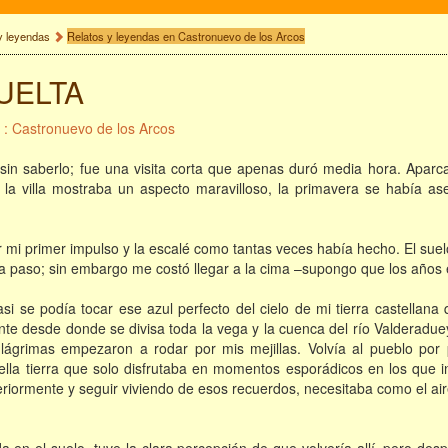
y leyendas
Relatos y leyendas en Castronuevo de los Arcos
VUELTA
 : Castronuevo de los Arcos
 sin saberlo; fue una visita corta que apenas duró media hora. Apa
, la villa mostraba un aspecto maravilloso, la primavera se había as
mi primer impulso y la escalé como tantas veces había hecho. El suel
a paso; sin embargo me costó llegar a la cima –supongo que los años 
si se podía tocar ese azul perfecto del cielo de mi tierra castellan
ente desde donde se divisa toda la vega y la cuenca del río Valderaduey
as lágrimas empezaron a rodar por mis mejillas. Volvía al pueblo p
lla tierra que solo disfrutaba en momentos esporádicos en los que in
eriormente y seguir viviendo de esos recuerdos, necesitaba como el aire