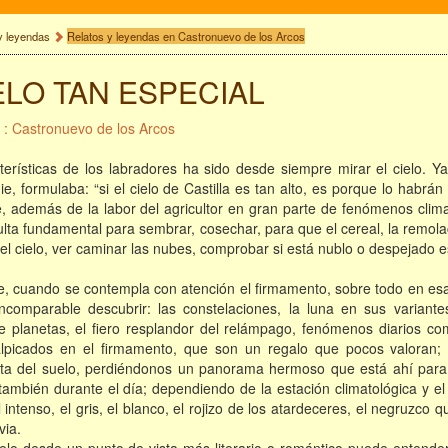
y leyendas
Relatos y leyendas en Castronuevo de los Arcos
ELO TAN ESPECIAL
 : Castronuevo de los Arcos
terísticas de los labradores ha sido desde siempre mirar el cielo. Y
 formulaba: “si el cielo de Castilla es tan alto, es porque lo habrán
 además de la labor del agricultor en gran parte de fenómenos climat
ulta fundamental para sembrar, cosechar, para que el cereal, la remola
el cielo, ver caminar las nubes, comprobar si está nublo o despejado e
de, cuando se contempla con atención el firmamento, sobre todo en es
comparable descubrir: las constelaciones, la luna en sus variantes f
re planetas, el fiero resplandor del relámpago, fenómenos diarios c
alpicados en el firmamento, que son un regalo que pocos valora
sta del suelo, perdiéndonos un panorama hermoso que está ahí para 
también durante el día; dependiendo de la estación climatológica y e
 intenso, el gris, el blanco, el rojizo de los atardeceres, el negruzco
via.