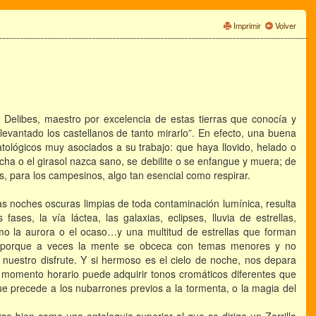
Imprimir
Volver
a Delibes, maestro por excelencia de estas tierras que conocía y
 levantado los castellanos de tanto mirarlo”. En efecto, una buena
ológicos muy asociados a su trabajo: que haya llovido, helado o
cha o el girasol nazca sano, se debilite o se enfangue y muera; de
s, para los campesinos, algo tan esencial como respirar.
as noches oscuras limpias de toda contaminación lumínica, resulta
ases, la vía láctea, las galaxias, eclipses, lluvia de estrellas,
omo la aurora o el ocaso…y una multitud de estrellas que forman
n; porque a veces la mente se obceca con temas menores y no
nuestro disfrute. Y si hermoso es el cielo de noche, nos depara
l momento horario puede adquirir tonos cromáticos diferentes que
 que precede a los nubarrones previos a la tormenta, o la magia del