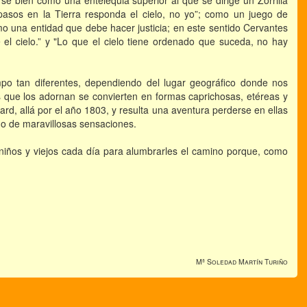
se bien como una entelequia superior al que se dirige un Zorrilla
pasos en la Tierra responda el cielo, no yo”; como un juego de
omo una entidad que debe hacer justicia; en este sentido Cervantes
el cielo.” y "Lo que el cielo tiene ordenado que suceda, no hay
mpo tan diferentes, dependiendo del lugar geográfico donde nos
 que los adornan se convierten en formas caprichosas, etéreas y
rd, allá por el año 1803, y resulta una aventura perderse en ellas
mo de maravillosas sensaciones.
e niños y viejos cada día para alumbrarles el camino porque, como
Mª Soledad Martín Turiño