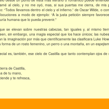
elo desde un punto de vista más literario o romántico puede entender
amé al cielo, y no me oyó, mas, si sus puertas me cierra, de mis 
: “Todos llevamos dentro el cielo y el infierno.” de Oscar Wilde, o c
locuciones a modo de ejemplo: “A la justa petición siempre favorece 
iduría humana que lo pueda prevenir."
 que se elevan sobre nuestras cabezas, tan iguales y, al mismo tie
en, sin embargo, una magia especial que los hace únicos; las nubes
an la imaginación por más que científicamente las clasificara Luke Howa
la forma de un rosto femenino, un perro o una montaña, en un espejis
ecial es, también, ese cielo de Castilla que tanto contemplan ojos d
ierra de Castilla,
ma de tu mano,
ciende y te refresca,