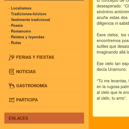
El concepto de ci
desesperado: “Cl
· Localismos
sinónimo-antónimo
· Tradiciones-folclore
acuña estas dos 
· Vestimenta tradicional
diligencia ni sab
· Poesía
· Romancero
Esos cielos, los
· Relatos y leyendas
encontremos pose
· Rutas
sutiles que desat
imaginando allá 
FERIAS Y FIESTAS
Ese cielo tan esp
decía Unamuno:
NOTICIAS
“Tú me levantas, t
GASTRONOMÍA
en la rugosa pal
al cielo que te en
al cielo, tu amo”.
PARTICIPA
ENLACES