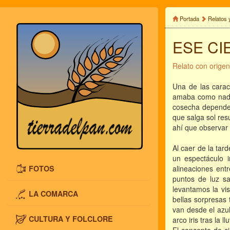
Portada
Relatos 
ESE CI
Relato con origen
Una de las carac
amaba como nadie,
cosecha depende,
que salga sol res
ahí que observar 
Al caer de la tar
un espectáculo in
FOTOS
alineaciones ent
puntos de luz s
levantamos la vi
LA COMARCA
bellas sorpresas 
van desde el azul
CULTURA Y FOLCLORE
arco iris tras la llu