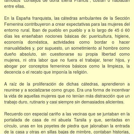
famosos "consejos de doña Elena Francis", cosían o hablaban
entre ellas.
En la España franquista, las cátedras ambulantes de la Sección
Femenina contribuyeron a crear expectativas para las mujeres del
entorno rural. Iban de pueblo en pueblo y a lo largo de 45 ó 60
días les enseñaban nociones básicas de: puericultura, higiene,
economía doméstica, actividades como bordar o hacer
manualidades y, por supuesto, un sometimiento al hombre como
dueño absoluto, sin cuestionarse su propia libertad como
mujeres, ni otra labor que no fuera el trabajar, tener hijos, y
abogar por conceptos femeninos básicos como la limpieza, la
decencia o el recato que imponía la religión.
A raíz de la proliferación de dichas cátedras, aprendieron a
reunirse y a socializarse como grupo. Era una forma de incentivar
la vida de aquellas mujeres que no tenían más distracción que un
trabajo duro, rutinario y casi siempre sin demasiados alicientes.
Recuerdo con especial cariño a las vecinas que se juntaban en la
portalada de casa de mi abuela Tarsila y que, sentadas en
círculo, unas en los poyetes de piedra que jalonaban la entrada
de la casa y otras en sillas bajas de mimbre, contaban historias,