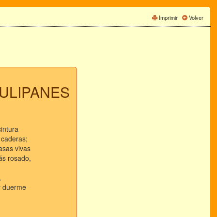
Imprimir
Volver
ULIPANES
cintura
 caderas;
asas vivas
ás rosado,
,
 y duerme