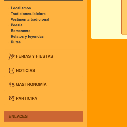
· Localismos
· Tradiciones-folclore
· Vestimenta tradicional
· Poesía
· Romancero
· Relatos y leyendas
· Rutas
FERIAS Y FIESTAS
NOTICIAS
GASTRONOMÍA
PARTICIPA
ENLACES