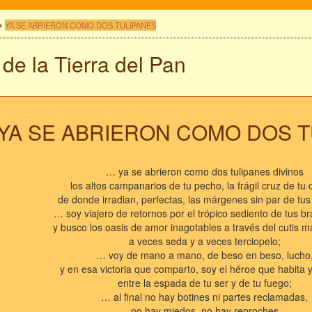
YA SE ABRIERON COMO DOS TULIPANES
de la Tierra del Pan
YA SE ABRIERON COMO DOS T
… ya se abrieron como dos tulipanes divinos
los altos campanarios de tu pecho, la frágil cruz de tu 
de donde irradian, perfectas, las márgenes sin par de tus
… soy viajero de retornos por el trópico sediento de tus br
y busco los oasis de amor inagotables a través del cutis m
a veces seda y a veces terciopelo;
… voy de mano a mano, de beso en beso, lucho
y en esa victoria que comparto, soy el héroe que habita
entre la espada de tu ser y de tu fuego;
… al final no hay botines ni partes reclamadas,
no hay miedos, no hay reproches