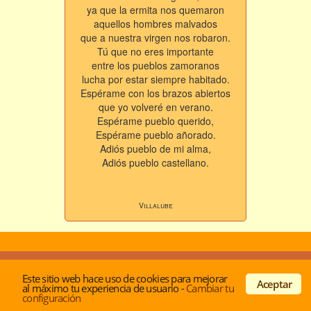
ya que la ermita nos quemaron
aquellos hombres malvados
que a nuestra virgen nos robaron.
Tú que no eres importante
entre los pueblos zamoranos
lucha por estar siempre habitado.
Espérame con los brazos abiertos
que yo volveré en verano.
Espérame pueblo querido,
Espérame pueblo añorado.
Adiós pueblo de mi alma,
Adiós pueblo castellano.
Villalube
© Desde 2001 -
Acerca de los autores
|
Politica de
Este sitio web hace uso de cookies para mejorar
privacidad y cookies
|
Contactar
Aceptar
al máximo tu experiencia de usuario
-
Cambiar tu
configuración