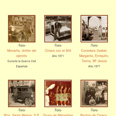
-Toro-
-Toro-
-Toro-
Morceña, chófer del
Ciriaco con el 600
Corredera (Isabel,
ejército
Margarita, Enriquito,
Año 1971
Terina, Mª Jesús)
Durante la Guerra Civil
Española
Año 1977
-Toro-
-Toro-
-Toro-
Plza. Santa Marina: S.P.
Grupo de Majorettes
Bautizo de Ciriaco.