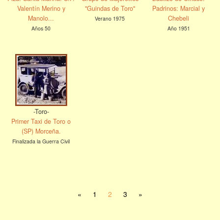
Valentín Merino y
"Guindas de Toro"
Padrinos: Marcial y
Manolo...
Chebeli
Verano 1975
Años 50
Año 1951
-Toro-
Primer Taxi de Toro o
(SP) Morceña.
Finalizada la Guerra Civil
«
1
2
3
»