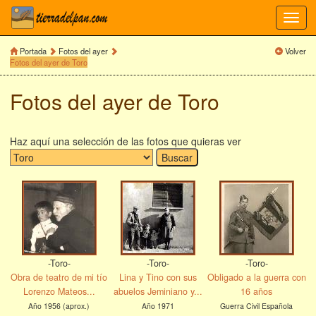
Toggl
navig
Portada
Fotos del ayer
Volver
Fotos del ayer de Toro
Fotos del ayer de Toro
Haz aquí una selección de las fotos que quieras ver
-Toro-
-Toro-
-Toro-
Obra de teatro de mi tío
Lina y Tino con sus
Obligado a la guerra con
Lorenzo Mateos...
abuelos Jeminiano y...
16 años
Año 1956 (aprox.)
Año 1971
Guerra Civil Española