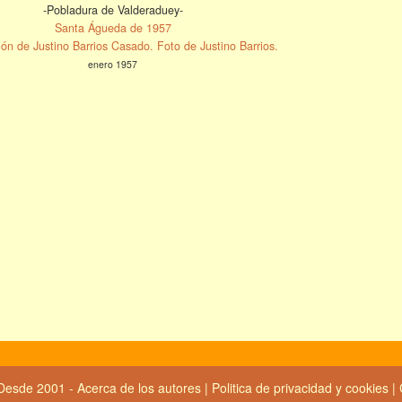
-Pobladura de Valderaduey-
Santa Águeda de 1957
ón de Justino Barrios Casado. Foto de Justino Barrios.
enero 1957
Desde 2001 -
Acerca de los autores
|
Politica de privacidad y cookies
|