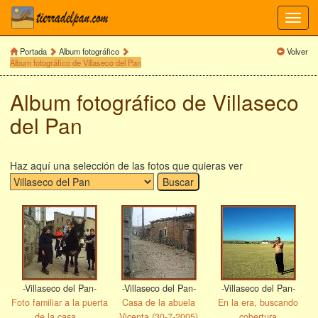
Toggl
navig
Portada
Album fotográfico
Volver
Album fotográfico de Villaseco del Pan
Album fotográfico de Villaseco
del Pan
Haz aquí una selección de las fotos que quieras ver
-Villaseco del Pan-
-Villaseco del Pan-
-Villaseco del Pan-
Foto familiar a la puerta
Casa de la abuela
En la era, buscando
de la casa...
Vicenta (30-7-2005)
cobertura