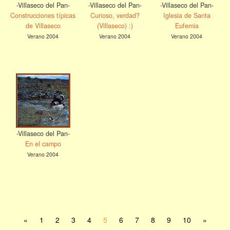
-Villaseco del Pan-
-Villaseco del Pan-
-Villaseco del Pan-
Construcciones típicas
Curioso, verdad?
Iglesia de Santa
de Villaseco
(Villaseco) :)
Eufemia
Verano 2004
Verano 2004
Verano 2004
-Villaseco del Pan-
En el campo
Verano 2004
«
1
2
3
4
5
6
7
8
9
10
»