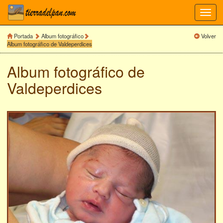
Toggl
navig
Portada
Album fotográfico
Volver
Album fotográfico de Valdeperdices
Album fotográfico de
Valdeperdices