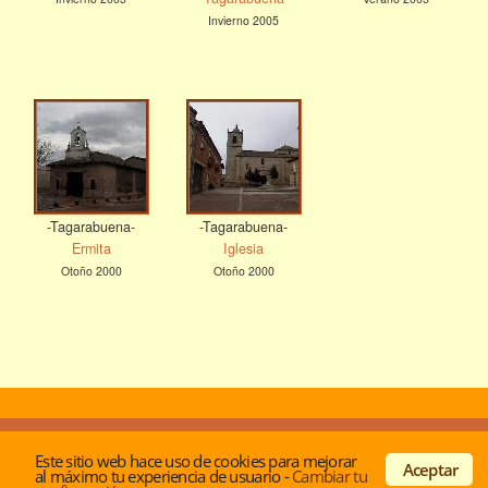
Invierno 2005
-Tagarabuena-
-Tagarabuena-
Ermita
Iglesia
Otoño 2000
Otoño 2000
© Desde 2001 -
Acerca de los autores
|
Politica de
Este sitio web hace uso de cookies para mejorar
privacidad y cookies
|
Contactar
Aceptar
al máximo tu experiencia de usuario
-
Cambiar tu