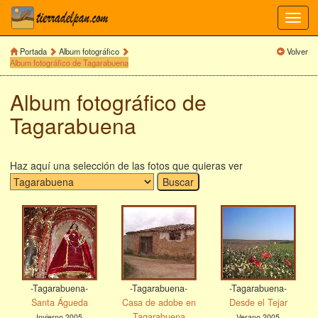
Toggl
navig
Portada
Album fotográfico
Volver
Album fotográfico de Tagarabuena
Album fotográfico de
Tagarabuena
Haz aquí una selección de las fotos que quieras ver
-Tagarabuena-
-Tagarabuena-
-Tagarabuena-
Santa Águeda
Casa de adobe en
Desde el Tejar
Tagarabuena
Invierno 2005
Verano 2005