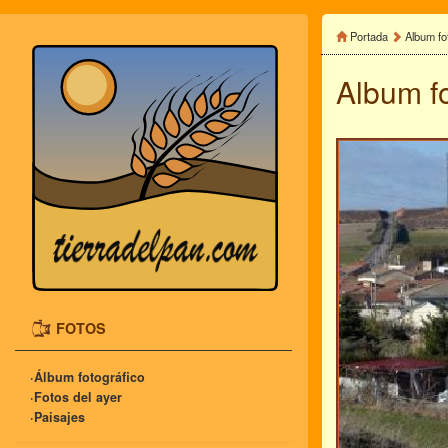
Portada
Album fo
Album f
FOTOS
·Álbum fotográfico
·Fotos del ayer
·Paisajes