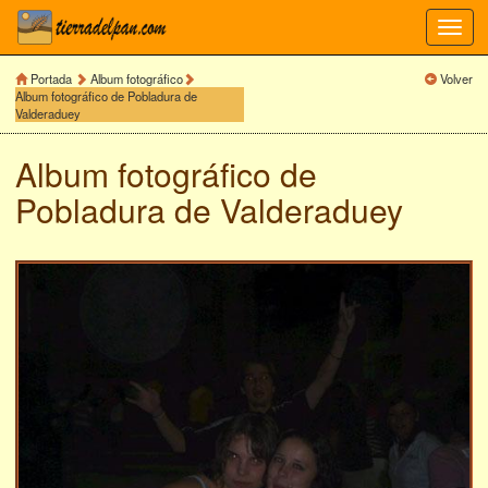
Toggl
navig
Portada
Album fotográfico
Volver
Album fotográfico de Pobladura de
Valderaduey
Album fotográfico de
Pobladura de Valderaduey