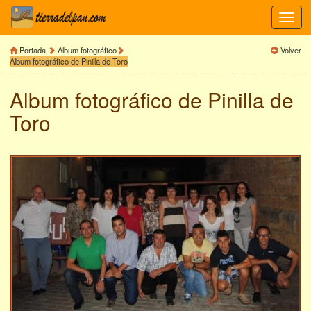
Toggl
navig
Portada
Album fotográfico
Volver
Album fotográfico de Pinilla de Toro
Album fotográfico de
Pinilla de
Toro