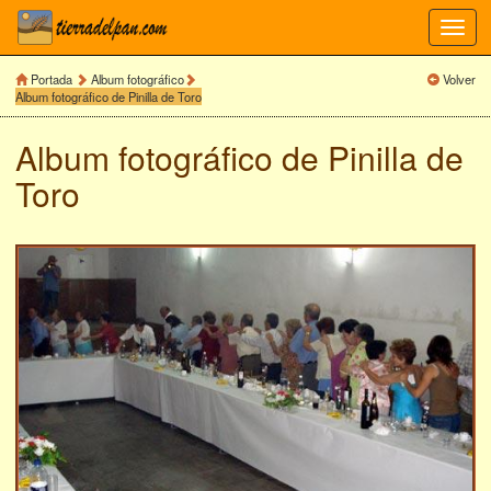
Toggl
navig
Portada
Album fotográfico
Volver
Album fotográfico de Pinilla de Toro
Album fotográfico de
Pinilla de
Toro