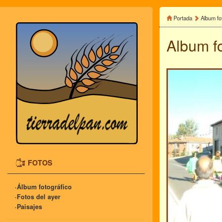
Portada
Album fo
Album f
FOTOS
·Álbum fotográfico
·Fotos del ayer
·Paisajes